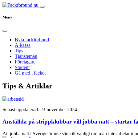
Meny
Byta fackförbund
A-kassa
Tips
Tjänstemän
Företagare
Student
Gå med i facket
Tips & Artiklar
Senast uppdaterad: 23 november 2024
Anställda på strippklubbar vill jobba natt – startar 
Att jobba natt i Sverige är inte särskilt vanligt om man inte arbetar in