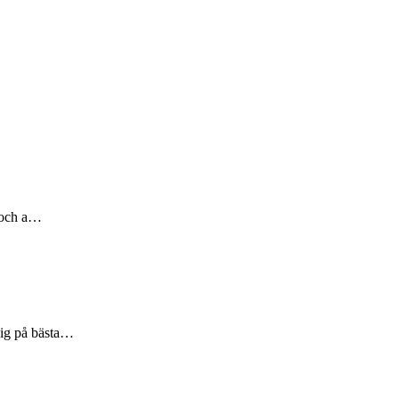
l och a…
dig på bästa…