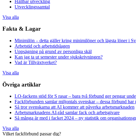
Hållbar utveckling
Utvecklingssamtal
Visa alla
Fakta & Lagar
Minimilön – detta gäller kring minimilöner och lägsta löner i Sv
Arbetstid och arbetstidslagen
Uppsägning på grund av personliga skäl
Kan jag ta ut semester under sjukskrivningen?
Vad är Tillväxtverket?
Visa alla
Övriga artiklar
LO-fackens stöd för S rasar – bara två förbund ger pengar unde
Fackförbunden samlar miljontals svenskar – dessa förbund har
Så tror svenskarna att AI kommer att påverka arbetsmarknaden
Arbetsmarknadens AI-råd samlar fack och arbetsgivare
Så många är med i facket 2024 – ny statistik om organisationsgr
Visa alla
Vilket fackförbund passar dig?