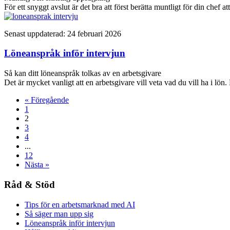
För ett snyggt avslut är det bra att först berätta muntligt för din chef a
Senast uppdaterad: 24 februari 2026
Löneanspråk inför intervjun
Så kan ditt löneanspråk tolkas av en arbetsgivare
Det är mycket vanligt att en arbetsgivare vill veta vad du vill ha i lö
«
Föregående
1
2
3
4
...
12
Nästa
»
Råd & Stöd
Tips för en arbetsmarknad med AI
Så säger man upp sig
Löneanspråk inför intervjun