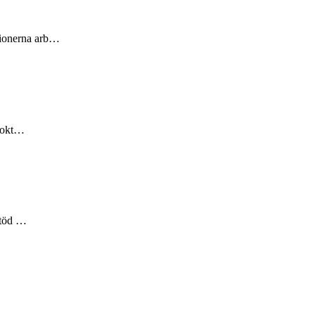
tionerna arb…
7 okt…
stöd …