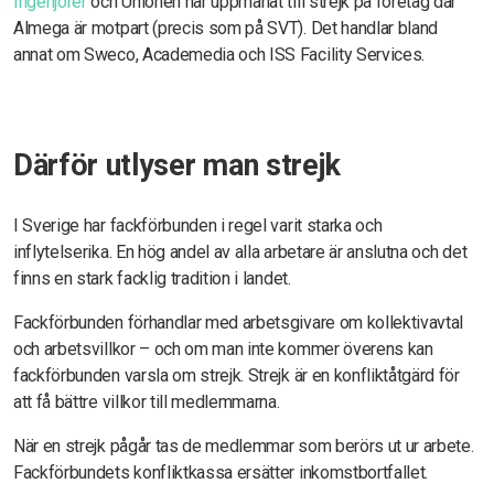
Ingenjörer
och Unionen har uppmanat till strejk på företag där
Almega är motpart (precis som på SVT). Det handlar bland
annat om Sweco, Academedia och ISS Facility Services.
Därför utlyser man strejk
I Sverige har fackförbunden i regel varit starka och
inflytelserika. En hög andel av alla arbetare är anslutna och det
finns en stark facklig tradition i landet.
Fackförbunden förhandlar med arbetsgivare om kollektivavtal
och arbetsvillkor – och om man inte kommer överens kan
fackförbunden varsla om strejk. Strejk är en konfliktåtgärd för
att få bättre villkor till medlemmarna.
När en strejk pågår tas de medlemmar som berörs ut ur arbete.
Fackförbundets konfliktkassa ersätter inkomstbortfallet.