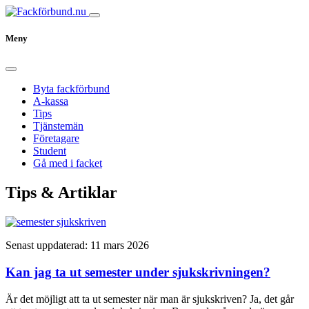
Meny
Byta fackförbund
A-kassa
Tips
Tjänstemän
Företagare
Student
Gå med i facket
Tips & Artiklar
Senast uppdaterad: 11 mars 2026
Kan jag ta ut semester under sjukskrivningen?
Är det möjligt att ta ut semester när man är sjukskriven? Ja, det går