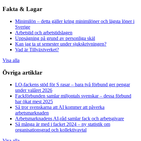
Fakta & Lagar
Minimilön – detta gäller kring minimilöner och lägsta löner i
Sverige
Arbetstid och arbetstidslagen
Uppsägning på grund av personliga skäl
Kan jag ta ut semester under sjukskrivningen?
Vad är Tillväxtverket?
Visa alla
Övriga artiklar
LO-fackens stöd för S rasar – bara två förbund ger pengar
under valåret 2026
Fackförbunden samlar miljontals svenskar – dessa förbund
har ökat mest 2025
Så tror svenskarna att AI kommer att påverka
arbetsmarknaden
Arbetsmarknadens AI-råd samlar fack och arbetsgivare
Så många är med i facket 2024 – ny statistik om
organisationsgrad och kollektivavtal
Visa alla