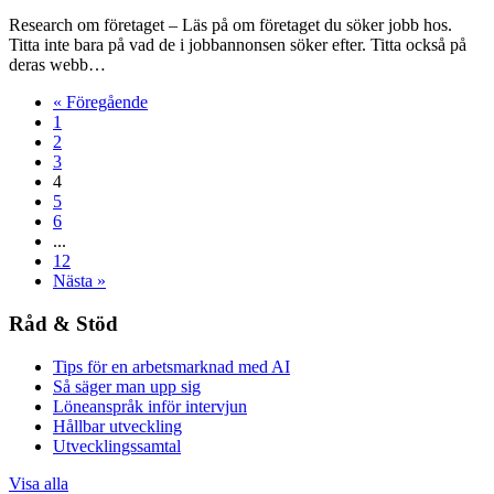
Research om företaget – Läs på om företaget du söker jobb hos.
Titta inte bara på vad de i jobbannonsen söker efter. Titta också på
deras webb…
«
Föregående
1
2
3
4
5
6
...
12
Nästa
»
Råd & Stöd
Tips för en arbetsmarknad med AI
Så säger man upp sig
Löneanspråk inför intervjun
Hållbar utveckling
Utvecklingssamtal
Visa alla