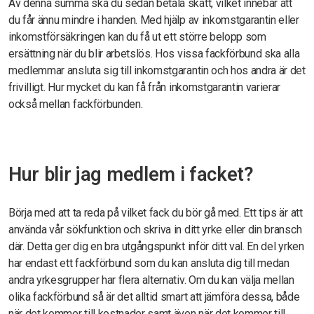
Av denna summa ska du sedan betala skatt, vilket innebär att
du får ännu mindre i handen. Med hjälp av inkomstgarantin eller
inkomstförsäkringen kan du få ut ett större belopp som
ersättning när du blir arbetslös. Hos vissa fackförbund ska alla
medlemmar ansluta sig till inkomstgarantin och hos andra är det
frivilligt. Hur mycket du kan få från inkomstgarantin varierar
också mellan fackförbunden.
Hur blir jag medlem i facket?
Börja med att ta reda på vilket fack du bör gå med. Ett tips är att
använda vår sökfunktion och skriva in ditt yrke eller din bransch
där. Detta ger dig en bra utgångspunkt inför ditt val. En del yrken
har endast ett fackförbund som du kan ansluta dig till medan
andra yrkesgrupper har flera alternativ. Om du kan välja mellan
olika fackförbund så är det alltid smart att jämföra dessa, både
när det kommer till kostnader samt även när det kommer till