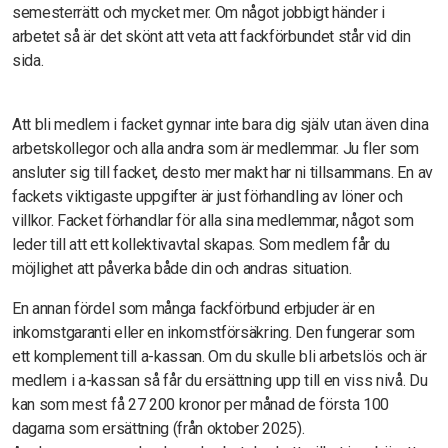
semesterrätt och mycket mer. Om något jobbigt händer i
arbetet så är det skönt att veta att fackförbundet står vid din
sida.
Att bli medlem i facket gynnar inte bara dig själv utan även dina
arbetskollegor och alla andra som är medlemmar. Ju fler som
ansluter sig till facket, desto mer makt har ni tillsammans. En av
fackets viktigaste uppgifter är just förhandling av löner och
villkor. Facket förhandlar för alla sina medlemmar, något som
leder till att ett kollektivavtal skapas. Som medlem får du
möjlighet att påverka både din och andras situation.
En annan fördel som många fackförbund erbjuder är en
inkomstgaranti eller en inkomstförsäkring. Den fungerar som
ett komplement till a-kassan. Om du skulle bli arbetslös och är
medlem i a-kassan så får du ersättning upp till en viss nivå. Du
kan som mest få 27 200 kronor per månad de första 100
dagarna som ersättning (från oktober 2025).