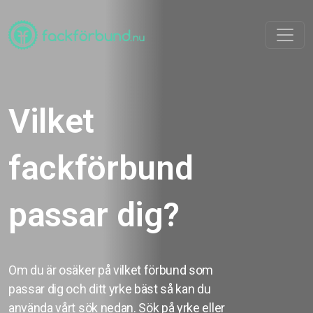
Vilket
fackförbund
passar dig?
Om du är osäker på vilket förbund som
passar dig och ditt yrke bäst så kan du
använda vårt sök nedan. Sök på yrke eller