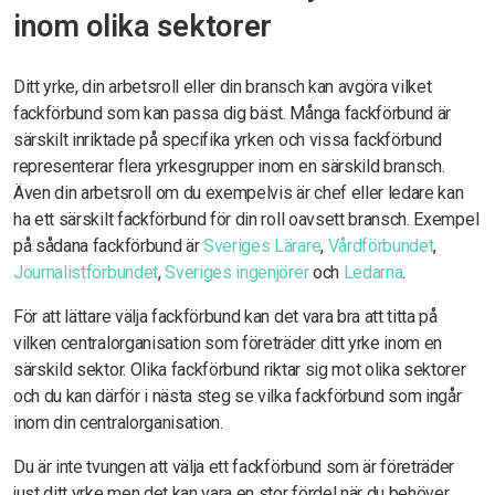
inom olika sektorer
Ditt yrke, din arbetsroll eller din bransch kan avgöra vilket
fackförbund som kan passa dig bäst. Många fackförbund är
särskilt inriktade på specifika yrken och vissa fackförbund
representerar flera yrkesgrupper inom en särskild bransch.
Även din arbetsroll om du exempelvis är chef eller ledare kan
ha ett särskilt fackförbund för din roll oavsett bransch. Exempel
på sådana fackförbund är
Sveriges Lärare
,
Vårdförbundet
,
Journalistförbundet
,
Sveriges ingenjörer
och
Ledarna
.
För att lättare välja fackförbund kan det vara bra att titta på
vilken centralorganisation som företräder ditt yrke inom en
särskild sektor. Olika fackförbund riktar sig mot olika sektorer
och du kan därför i nästa steg se vilka fackförbund som ingår
inom din centralorganisation.
Du är inte tvungen att välja ett fackförbund som är företräder
just ditt yrke men det kan vara en stor fördel när du behöver