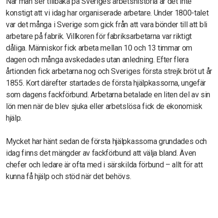
När man ser tillbaka på Sveriges arbetshistoria är det inte
konstigt att vi idag har organiserade arbetare. Under 1800-talet
var det många i Sverige som gick från att vara bönder till att bli
arbetare på fabrik. Villkoren för fabriksarbetarna var riktigt
dåliga. Människor fick arbeta mellan 10 och 13 timmar om
dagen och många avskedades utan anledning. Efter flera
årtionden fick arbetarna nog och Sveriges första strejk bröt ut år
1855. Kort därefter startades de första hjälpkassorna, ungefär
som dagens fackförbund. Arbetarna betalade en liten del av sin
lön men när de blev sjuka eller arbetslösa fick de ekonomisk
hjälp.
Mycket har hänt sedan de första hjälpkassorna grundades och
idag finns det mängder av fackförbund att välja bland. Även
chefer och ledare är ofta med i särskilda förbund – allt för att
kunna få hjälp och stöd när det behövs.