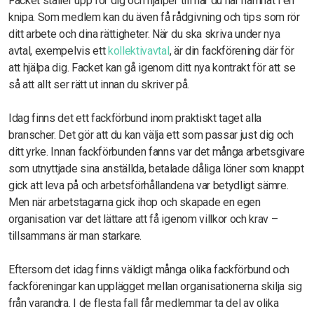
Facket ställer upp för dig och hjälper till när du har hamnat i en
knipa. Som medlem kan du även få rådgivning och tips som rör
ditt arbete och dina rättigheter. När du ska skriva under nya
avtal, exempelvis ett
kollektivavtal
, är din fackförening där för
att hjälpa dig. Facket kan gå igenom ditt nya kontrakt för att se
så att allt ser rätt ut innan du skriver på.
Idag finns det ett fackförbund inom praktiskt taget alla
branscher. Det gör att du kan välja ett som passar just dig och
ditt yrke. Innan fackförbunden fanns var det många arbetsgivare
som utnyttjade sina anställda, betalade dåliga löner som knappt
gick att leva på och arbetsförhållandena var betydligt sämre.
Men när arbetstagarna gick ihop och skapade en egen
organisation var det lättare att få igenom villkor och krav –
tillsammans är man starkare.
Eftersom det idag finns väldigt många olika fackförbund och
fackföreningar kan upplägget mellan organisationerna skilja sig
från varandra. I de flesta fall får medlemmar ta del av olika