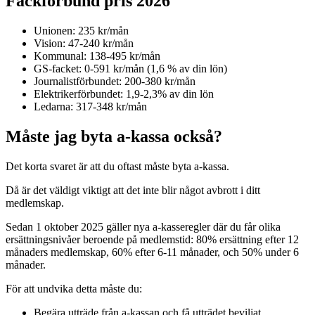
Fackförbund pris 2026
Unionen: 235 kr/mån
Vision: 47-240 kr/mån
Kommunal: 138-495 kr/mån
GS-facket: 0-591 kr/mån (1,6 % av din lön)
Journalistförbundet: 200-380 kr/mån
Elektrikerförbundet: 1,9-2,3% av din lön
Ledarna: 317-348 kr/mån
Måste jag byta a-kassa också?
Det korta svaret är att du oftast måste byta a-kassa.
Då är det väldigt viktigt att det inte blir något avbrott i ditt
medlemskap.
Sedan 1 oktober 2025 gäller nya a-kasseregler där du får olika
ersättningsnivåer beroende på medlemstid: 80% ersättning efter 12
månaders medlemskap, 60% efter 6-11 månader, och 50% under 6
månader.
För att undvika detta måste du:
Begära utträde från a-kassan och få utträdet beviljat