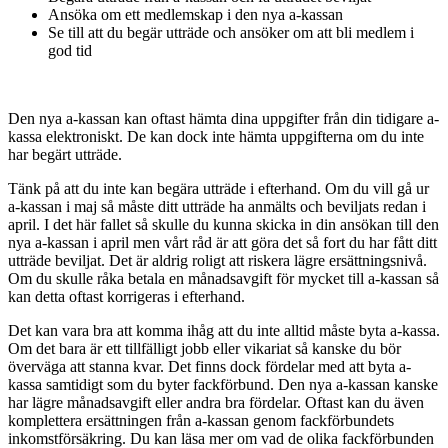
Ansöka om ett medlemskap i den nya a-kassan
Se till att du begär utträde och ansöker om att bli medlem i
god tid
Den nya a-kassan kan oftast hämta dina uppgifter från din tidigare a-
kassa elektroniskt. De kan dock inte hämta uppgifterna om du inte
har begärt utträde.
Tänk på att du inte kan begära utträde i efterhand. Om du vill gå ur
a-kassan i maj så måste ditt utträde ha anmälts och beviljats redan i
april. I det här fallet så skulle du kunna skicka in din ansökan till den
nya a-kassan i april men vårt råd är att göra det så fort du har fått ditt
utträde beviljat. Det är aldrig roligt att riskera lägre ersättningsnivå.
Om du skulle råka betala en månadsavgift för mycket till a-kassan så
kan detta oftast korrigeras i efterhand.
Det kan vara bra att komma ihåg att du inte alltid måste byta a-kassa.
Om det bara är ett tillfälligt jobb eller vikariat så kanske du bör
överväga att stanna kvar. Det finns dock fördelar med att byta a-
kassa samtidigt som du byter fackförbund. Den nya a-kassan kanske
har lägre månadsavgift eller andra bra fördelar. Oftast kan du även
komplettera ersättningen från a-kassan genom fackförbundets
inkomstförsäkring. Du kan läsa mer om vad de olika fackförbunden