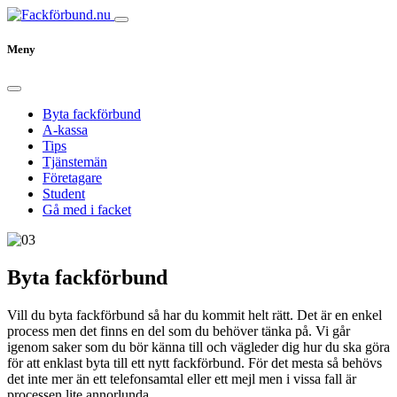
Meny
Byta fackförbund
A-kassa
Tips
Tjänstemän
Företagare
Student
Gå med i facket
Byta fackförbund
Vill du byta fackförbund så har du kommit helt rätt. Det är en enkel
process men det finns en del som du behöver tänka på. Vi går
igenom saker som du bör känna till och vägleder dig hur du ska göra
för att enklast byta till ett nytt fackförbund. För det mesta så behövs
det inte mer än ett telefonsamtal eller ett mejl men i vissa fall är
processen lite annorlunda.