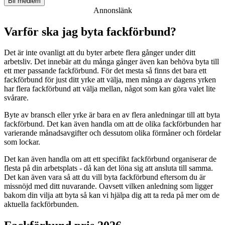
Bli medlem
Annonslänk
Varför ska jag byta fackförbund?
Det är inte ovanligt att du byter arbete flera gånger under ditt
arbetsliv. Det innebär att du många gånger även kan behöva byta till
ett mer passande fackförbund. För det mesta så finns det bara ett
fackförbund för just ditt yrke att välja, men många av dagens yrken
har flera fackförbund att välja mellan, något som kan göra valet lite
svårare.
Byte av bransch eller yrke är bara en av flera anledningar till att byta
fackförbund. Det kan även handla om att de olika fackförbunden har
varierande månadsavgifter och dessutom olika förmåner och fördelar
som lockar.
Det kan även handla om att ett specifikt fackförbund organiserar de
flesta på din arbetsplats - då kan det löna sig att ansluta till samma.
Det kan även vara så att du vill byta fackförbund eftersom du är
missnöjd med ditt nuvarande. Oavsett vilken anledning som ligger
bakom din vilja att byta så kan vi hjälpa dig att ta reda på mer om de
aktuella fackförbunden.