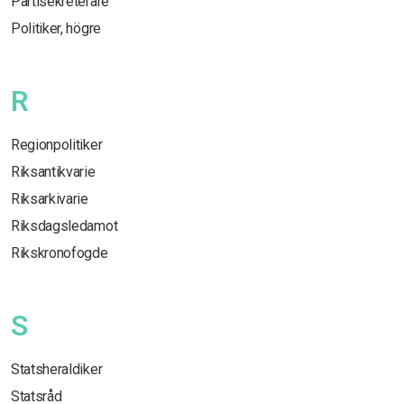
Partisekreterare
Politiker, högre
R
Regionpolitiker
Riksantikvarie
Riksarkivarie
Riksdagsledamot
Rikskronofogde
S
Statsheraldiker
Statsråd