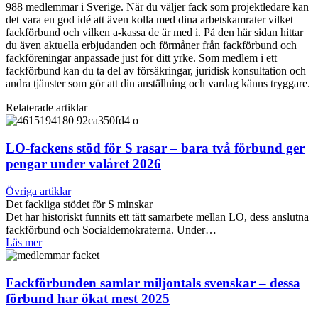
988 medlemmar i Sverige. När du väljer fack som projektledare kan
det vara en god idé att även kolla med dina arbetskamrater vilket
fackförbund och vilken a-kassa de är med i. På den här sidan hittar
du även aktuella erbjudanden och förmåner från fackförbund och
fackföreningar anpassade just för ditt yrke. Som medlem i ett
fackförbund kan du ta del av försäkringar, juridisk konsultation och
andra tjänster som gör att din anställning och vardag känns tryggare.
Relaterade artiklar
LO-fackens stöd för S rasar – bara två förbund ger
pengar under valåret 2026
Övriga artiklar
Det fackliga stödet för S minskar
Det har historiskt funnits ett tätt samarbete mellan LO, dess anslutna
fackförbund och Socialdemokraterna. Under…
Läs mer
Fackförbunden samlar miljontals svenskar – dessa
förbund har ökat mest 2025