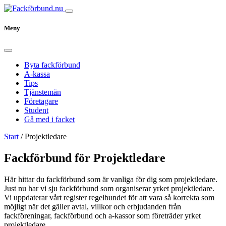
Meny
Byta fackförbund
A-kassa
Tips
Tjänstemän
Företagare
Student
Gå med i facket
Start
/
Projektledare
Fackförbund för Projektledare
Här hittar du fackförbund som är vanliga för dig som projektledare.
Just nu har vi sju fackförbund som organiserar yrket projektledare.
Vi uppdaterar vårt register regelbundet för att vara så korrekta som
möjligt när det gäller avtal, villkor och erbjudanden från
fackföreningar, fackförbund och a-kassor som företräder yrket
projektledare.