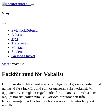
Meny
Byta fackförbund
A-kassa
Tips
Tjänstemän
Företagare
Student
Gå med i facket
Start
/
Vokalist
Fackförbund för Vokalist
Här hittar du fackförbund som är vanliga för dig som vokalist. Just
nu har vi fyra fackförbund som organiserar yrket vokalist. Vi
uppdaterar vårt register regelbundet för att vara så korrekta som
möjligt när det gäller avtal, villkor och erbjudanden från
fackföreningar, fackförbund och a-kassor som företräder yrket
vokalist.