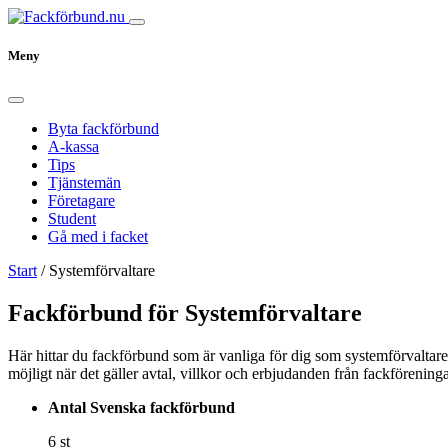
Meny
Byta fackförbund
A-kassa
Tips
Tjänstemän
Företagare
Student
Gå med i facket
Start
/
Systemförvaltare
Fackförbund för Systemförvaltare
Här hittar du fackförbund som är vanliga för dig som systemförvaltare.
möjligt när det gäller avtal, villkor och erbjudanden från fackförenin
Antal Svenska fackförbund
6 st