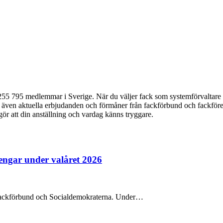
5 795 medlemmar i Sverige. När du väljer fack som systemförvaltare ka
du även aktuella erbjudanden och förmåner från fackförbund och fackföre
 gör att din anställning och vardag känns tryggare.
pengar under valåret 2026
na fackförbund och Socialdemokraterna. Under…