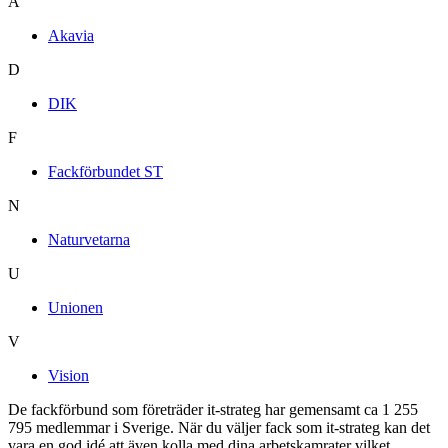
A
Akavia
D
DIK
F
Fackförbundet ST
N
Naturvetarna
U
Unionen
V
Vision
De fackförbund som företräder it-strateg har gemensamt ca 1 255
795 medlemmar i Sverige. När du väljer fack som it-strateg kan det
vara en god idé att även kolla med dina arbetskamrater vilket