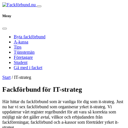
Meny
Byta fackförbund
A-kassa
Tips
Tjänstemän
Företagare
Student
Gå med i facket
Start
/
IT-strateg
Fackförbund för IT-strateg
Här hittar du fackförbund som är vanliga för dig som it-strateg. Just
nu har vi sex fackförbund som organiserar yrket it-strateg. Vi
uppdaterar vårt register regelbundet för att vara så korrekta som
möjligt när det gäller avtal, villkor och erbjudanden från
fackföreningar, fackförbund och a-kassor som företräder yrket it-
strateg.