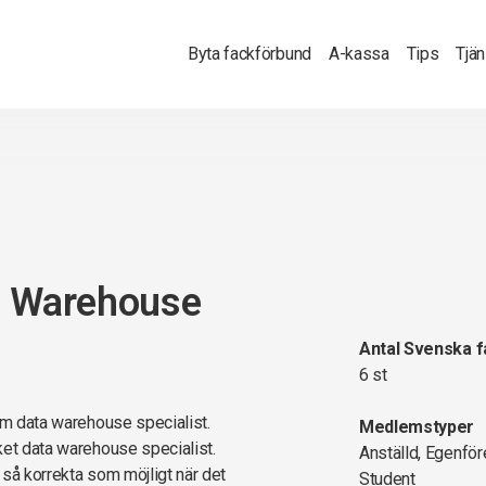
Byta fackförbund
A-kassa
Tips
Tjä
a Warehouse
Antal Svenska 
6 st
som data warehouse specialist.
Medlemstyper
ket data warehouse specialist.
Anställd, Egenför
a så korrekta som möjligt när det
Student