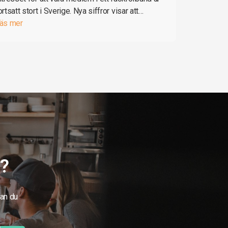
ortsatt stort i Sverige. Nya siffror visar att…
äs mer
g?
kan du