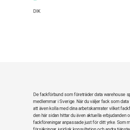
DIK
De fackförbund som företräder data warehouse s
medlemmar i Sverige. När du väljer fack som data
att även kolla med dina arbetskamrater vilket fack
den här sidan hittar du även aktuella erbjudanden
fackföreningar anpassade just för ditt yrke. Som m
försäkringar, juridisk konsultation och andra tjäns