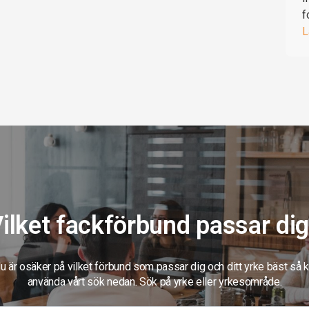
f
L
ilket fackförbund passar di
 är osäker på vilket förbund som passar dig och ditt yrke bäst så 
använda vårt sök nedan. Sök på yrke eller yrkesområde.