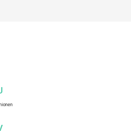
U
nionen
V