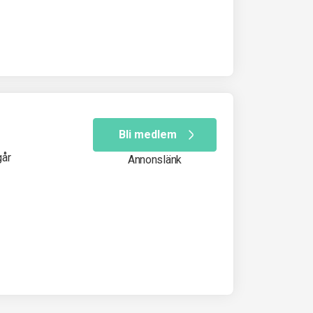
Bli medlem
går
Annonslänk