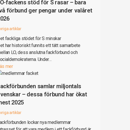
O-fackens stöd för S rasar – bara
vå förbund ger pengar under valåret
2026
vriga artiklar
et fackliga stödet för S minskar
et har historiskt funnits ett tätt samarbete
ellan LO, dess anslutna fackförbund och
ocialdemokraterna. Under…
äs mer
ackförbunden samlar miljontals
venskar – dessa förbund har ökat
mest 2025
vriga artiklar
ackförbunden lockar nya medlemmar
ntresset för att vara medlem i ett fackförbund är