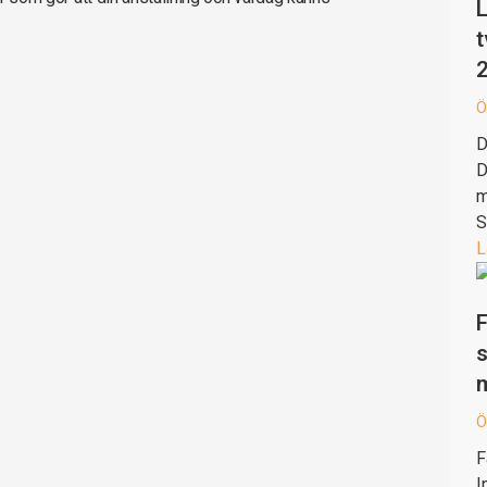
L
t
Ö
D
D
m
S
L
F
s
Ö
F
I