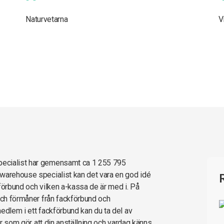
Naturvetarna
V
pecialist har gemensamt ca 1 255 795
 warehouse specialist kan det vara en god idé
förbund och vilken a-kassa de är med i. På
 och förmåner från fackförbund och
edlem i ett fackförbund kan du ta del av
ter som gör att din anställning och vardag känns