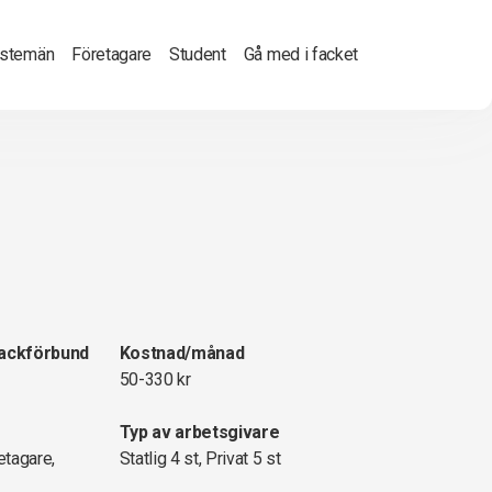
nstemän
Företagare
Student
Gå med i facket
fackförbund
Kostnad/månad
50-330 kr
Typ av arbetsgivare
etagare,
Statlig 4 st, Privat 5 st