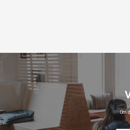
V
Om du