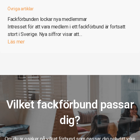
Övriga artiklar
Fackförbunden lockar nya medlemmar
Intresset för att vara medlem i ett fackförbund är fortsatt
stort i Sverige. Nya siffror visar att…
Läs mer
Vilket fackförbund passar
dig?
Om du är osäker på vilket förbund som passar dig och ditt yrke