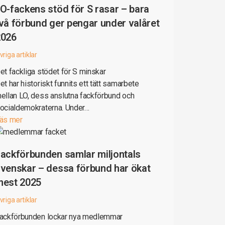
O-fackens stöd för S rasar – bara
vå förbund ger pengar under valåret
2026
vriga artiklar
et fackliga stödet för S minskar
et har historiskt funnits ett tätt samarbete
ellan LO, dess anslutna fackförbund och
ocialdemokraterna. Under…
äs mer
ackförbunden samlar miljontals
venskar – dessa förbund har ökat
mest 2025
vriga artiklar
ackförbunden lockar nya medlemmar