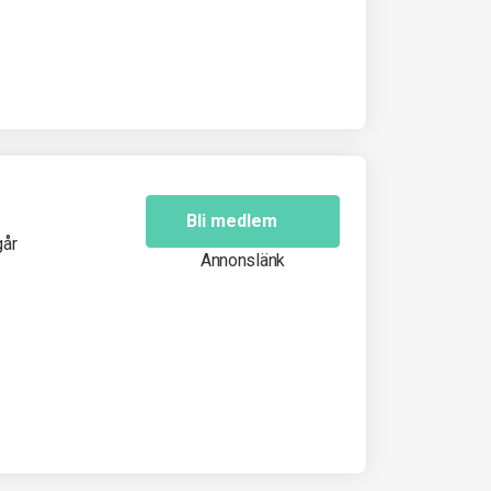
Bli medlem
går
Annonslänk