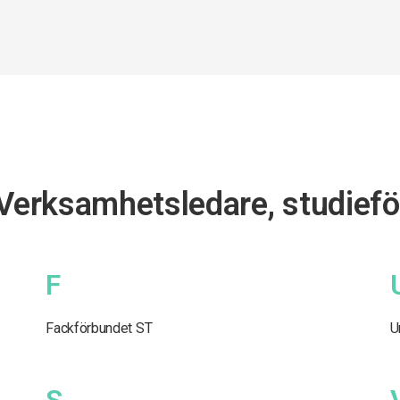
 Verksamhetsledare, studief
F
Fackförbundet ST
U
S