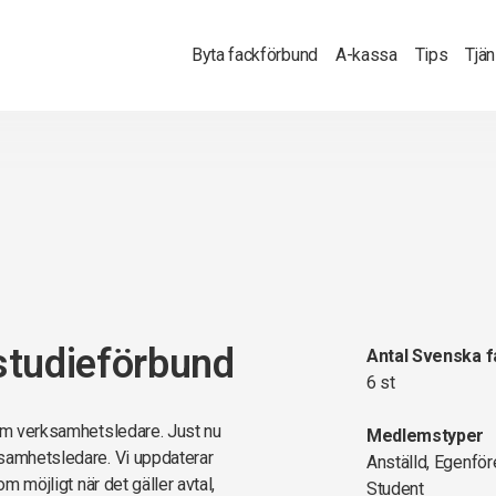
Byta fackförbund
A-kassa
Tips
Tjä
studieförbund
Antal Svenska 
6 st
som verksamhetsledare. Just nu
Medlemstyper
ksamhetsledare. Vi uppdaterar
Anställd, Egenför
m möjligt när det gäller avtal,
Student