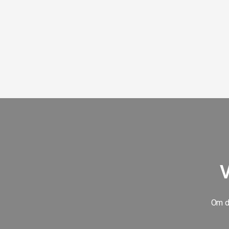
V
Om du