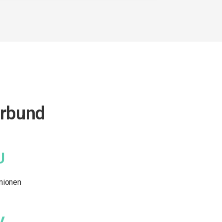
örbund
U
nionen
V