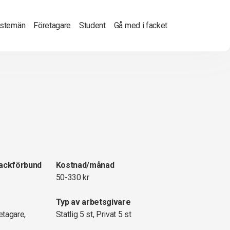
nstemän
Företagare
Student
Gå med i facket
fackförbund
Kostnad/månad
50-330 kr
Typ av arbetsgivare
etagare,
Statlig 5 st, Privat 5 st