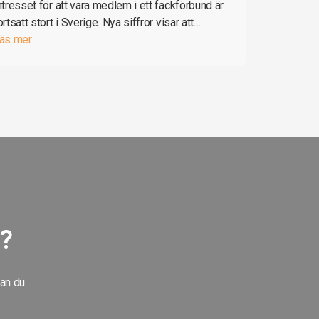
ntresset för att vara medlem i ett fackförbund är
ortsatt stort i Sverige. Nya siffror visar att…
äs mer
g?
kan du