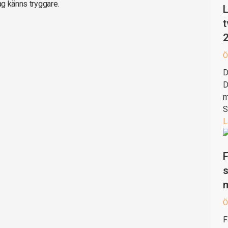
ag känns tryggare.
L
t
Ö
D
D
m
S
L
F
s
Ö
F