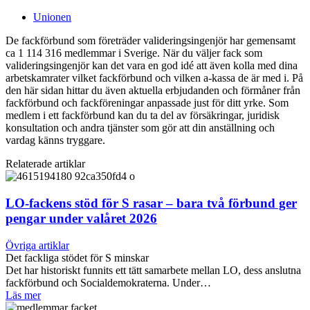
Unionen
De fackförbund som företräder valideringsingenjör har gemensamt
ca 1 114 316 medlemmar i Sverige. När du väljer fack som
valideringsingenjör kan det vara en god idé att även kolla med dina
arbetskamrater vilket fackförbund och vilken a-kassa de är med i. På
den här sidan hittar du även aktuella erbjudanden och förmåner från
fackförbund och fackföreningar anpassade just för ditt yrke. Som
medlem i ett fackförbund kan du ta del av försäkringar, juridisk
konsultation och andra tjänster som gör att din anställning och
vardag känns tryggare.
Relaterade artiklar
LO-fackens stöd för S rasar – bara två förbund ger
pengar under valåret 2026
Övriga artiklar
Det fackliga stödet för S minskar
Det har historiskt funnits ett tätt samarbete mellan LO, dess anslutna
fackförbund och Socialdemokraterna. Under…
Läs mer