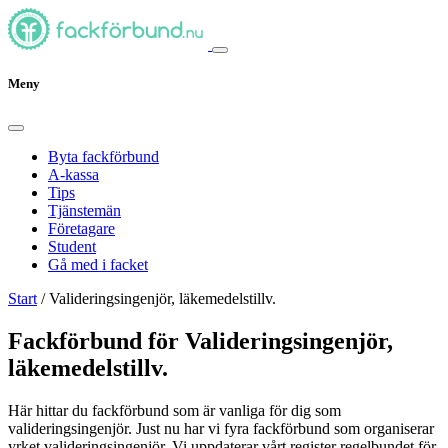
Meny
Byta fackförbund
A-kassa
Tips
Tjänstemän
Företagare
Student
Gå med i facket
Start
/
Valideringsingenjör, läkemedelstillv.
Fackförbund för Valideringsingenjör,
läkemedelstillv.
Här hittar du fackförbund som är vanliga för dig som
valideringsingenjör. Just nu har vi fyra fackförbund som organiserar
yrket valideringsingenjör. Vi uppdaterar vårt register regelbundet för