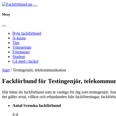
Meny
Byta fackförbund
A-kassa
Tips
Tjänstemän
Företagare
Student
Gå med i facket
Start
/
Testingenjör, telekommunikation
Fackförbund för Testingenjör, telekommun
Här hittar du fackförbund som är vanliga för dig som testingenjör. Just
det gäller avtal, villkor och erbjudanden från fackföreningar, fackförb
Antal Svenska fackförbund
4 st