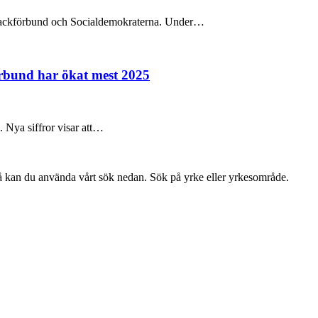
na fackförbund och Socialdemokraterna. Under…
örbund har ökat mest 2025
e. Nya siffror visar att…
så kan du använda vårt sök nedan. Sök på yrke eller yrkesområde.