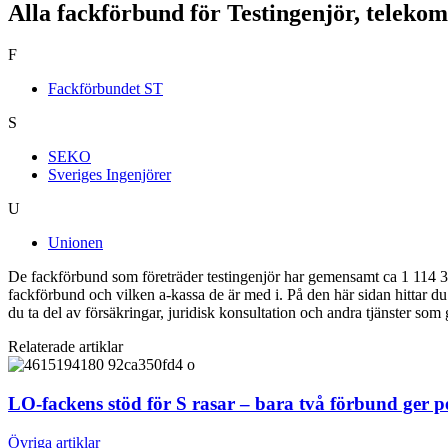
Alla fackförbund för Testingenjör, teleko
F
Fackförbundet ST
S
SEKO
Sveriges Ingenjörer
U
Unionen
De fackförbund som företräder testingenjör har gemensamt ca 1 114 31
fackförbund och vilken a-kassa de är med i. På den här sidan hittar 
du ta del av försäkringar, juridisk konsultation och andra tjänster som
Relaterade artiklar
LO-fackens stöd för S rasar – bara två förbund ger 
Övriga artiklar