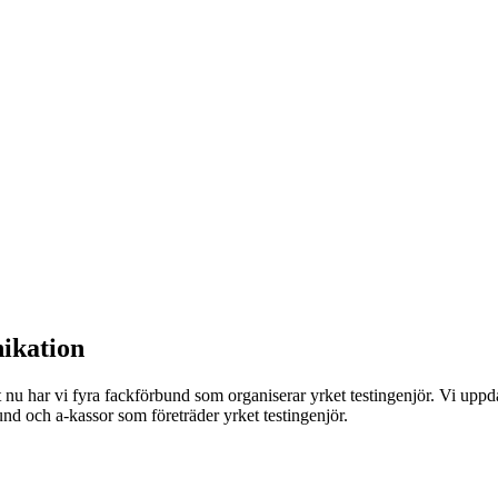
ikation
 nu har vi fyra fackförbund som organiserar yrket testingenjör. Vi uppdat
und och a-kassor som företräder yrket testingenjör.