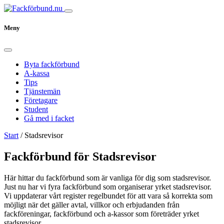
Meny
Byta fackförbund
A-kassa
Tips
Tjänstemän
Företagare
Student
Gå med i facket
Start
/
Stadsrevisor
Fackförbund för Stadsrevisor
Här hittar du fackförbund som är vanliga för dig som stadsrevisor.
Just nu har vi fyra fackförbund som organiserar yrket stadsrevisor.
Vi uppdaterar vårt register regelbundet för att vara så korrekta som
möjligt när det gäller avtal, villkor och erbjudanden från
fackföreningar, fackförbund och a-kassor som företräder yrket
stadsrevisor.