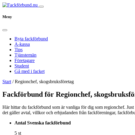
Meny
Byta fackförbund
A-kassa
Tips
Tjänstemän
Företagare
Student
Gå med i facket
Start
/
Regionchef, skogsbruksföretag
Fackförbund för Regionchef, skogsbruksfö
Här hittar du fackförbund som är vanliga för dig som regionchef. Just 
det gäller avtal, villkor och erbjudanden från fackföreningar, fackför
Antal Svenska fackförbund
5 st