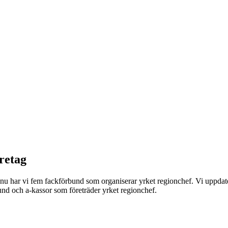
retag
nu har vi fem fackförbund som organiserar yrket regionchef. Vi uppdatera
bund och a-kassor som företräder yrket regionchef.