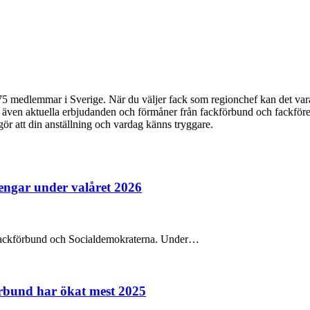
 medlemmar i Sverige. När du väljer fack som regionchef kan det vara 
du även aktuella erbjudanden och förmåner från fackförbund och fackföre
 gör att din anställning och vardag känns tryggare.
pengar under valåret 2026
na fackförbund och Socialdemokraterna. Under…
örbund har ökat mest 2025