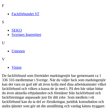
F
Fackförbundet ST
S
SEKO
Sveriges Ingenjörer
U
Unionen
V
Vision
De fackförbund som företräder markingenjör har gemensamt ca 1
336 316 medlemmar i Sverige. När du väljer fack som markingenjör
kan det vara en god idé att även kolla med dina arbetskamrater vilket
fackförbund och vilken a-kassa de är med i. På den här sidan hittar
du även aktuella erbjudanden och förmåner från fackförbund och
fackföreningar anpassade just för ditt yrke. Som medlem i ett
fackförbund kan du ta del av försäkringar, juridisk konsultation och
andra tjänster som gör att din anställning och vardag känns tryggare.