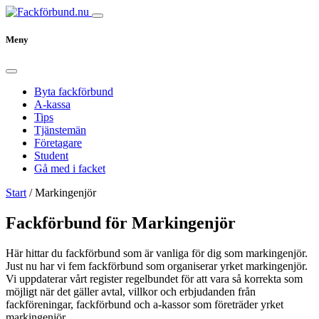
Meny
Byta fackförbund
A-kassa
Tips
Tjänstemän
Företagare
Student
Gå med i facket
Start
/
Markingenjör
Fackförbund för Markingenjör
Här hittar du fackförbund som är vanliga för dig som markingenjör.
Just nu har vi fem fackförbund som organiserar yrket markingenjör.
Vi uppdaterar vårt register regelbundet för att vara så korrekta som
möjligt när det gäller avtal, villkor och erbjudanden från
fackföreningar, fackförbund och a-kassor som företräder yrket
markingenjör.