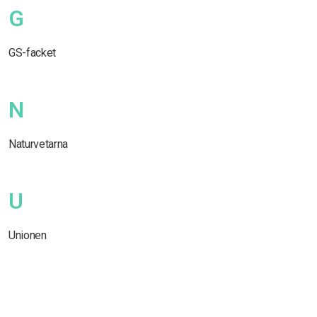
G
GS-facket
N
Naturvetarna
U
Unionen