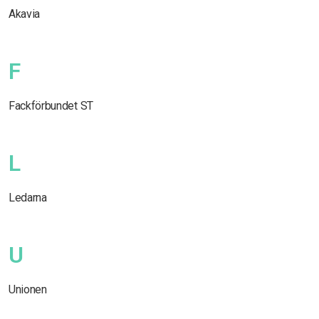
Akavia
F
Fackförbundet ST
L
Ledarna
U
Unionen