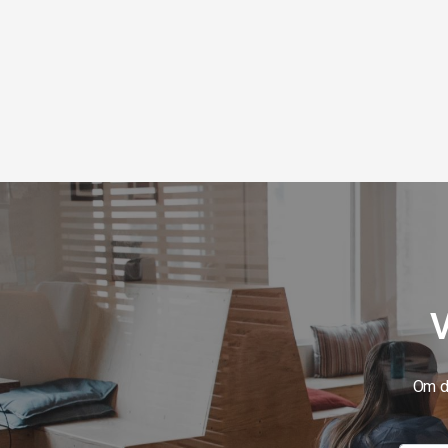
V
Om du