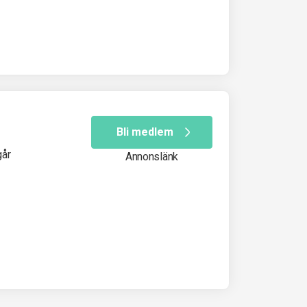
Bli medlem
går
Annonslänk