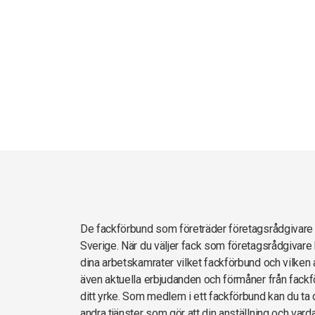
De fackförbund som företräder företagsrådgivar
Sverige. När du väljer fack som företagsrådgivare 
dina arbetskamrater vilket fackförbund och vilken 
även aktuella erbjudanden och förmåner från fackf
ditt yrke. Som medlem i ett fackförbund kan du ta d
andra tjänster som gör att din anställning och vard