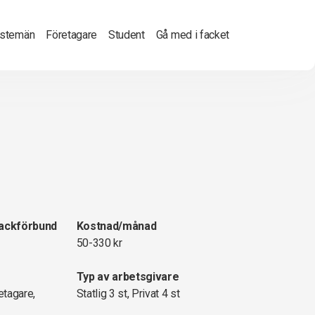
nstemän
Företagare
Student
Gå med i facket
fackförbund
Kostnad/månad
50-330 kr
Typ av arbetsgivare
etagare,
Statlig 3 st, Privat 4 st