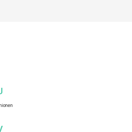
U
nionen
V