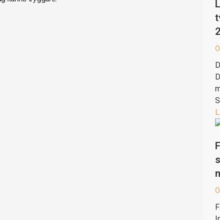
L
t
Ö
D
D
m
S
L
F
s
Ö
F
I