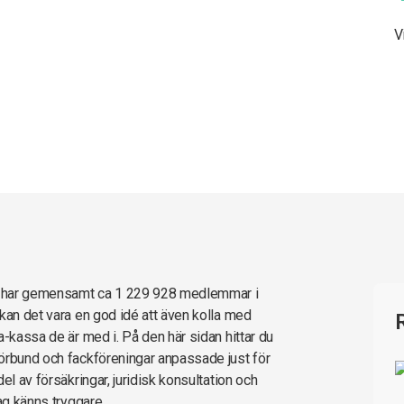
V
e har gemensamt ca 1 229 928 medlemmar i
kan det vara en god idé att även kolla med
a-kassa de är med i. På den här sidan hittar du
örbund och fackföreningar anpassade just för
el av försäkringar, juridisk konsultation och
ag känns tryggare.