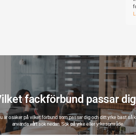
f
L
ilket fackförbund passar di
 är osäker på vilket förbund som passar dig och ditt yrke bäst så 
använda vårt sök nedan. Sök på yrke eller yrkesområde.