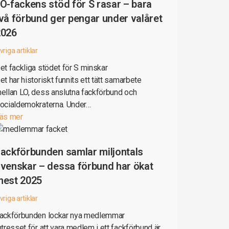
O-fackens stöd för S rasar – bara
vå förbund ger pengar under valåret
2026
vriga artiklar
et fackliga stödet för S minskar
et har historiskt funnits ett tätt samarbete
ellan LO, dess anslutna fackförbund och
ocialdemokraterna. Under…
äs mer
ackförbunden samlar miljontals
venskar – dessa förbund har ökat
mest 2025
vriga artiklar
ackförbunden lockar nya medlemmar
ntresset för att vara medlem i ett fackförbund är