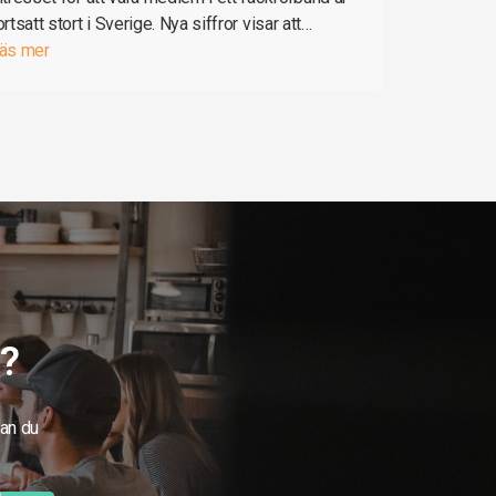
ortsatt stort i Sverige. Nya siffror visar att…
äs mer
g?
kan du