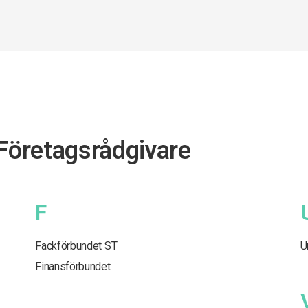
 Företagsrådgivare
F
Fackförbundet ST
U
Finansförbundet