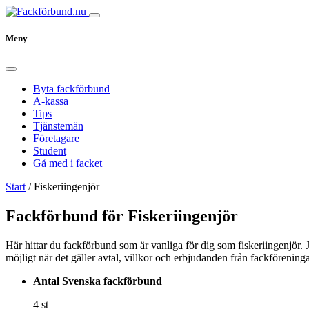
Meny
Byta fackförbund
A-kassa
Tips
Tjänstemän
Företagare
Student
Gå med i facket
Start
/
Fiskeriingenjör
Fackförbund för Fiskeriingenjör
Här hittar du fackförbund som är vanliga för dig som fiskeriingenjör. J
möjligt när det gäller avtal, villkor och erbjudanden från fackförening
Antal Svenska fackförbund
4 st