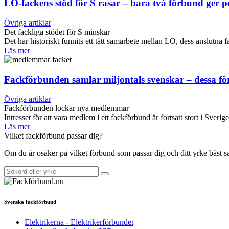
LO-fackens stöd för S rasar – bara två förbund ger 
Övriga artiklar
Det fackliga stödet för S minskar
Det har historiskt funnits ett tätt samarbete mellan LO, dess anslut
Läs mer
Fackförbunden samlar miljontals svenskar – dessa f
Övriga artiklar
Fackförbunden lockar nya medlemmar
Intresset för att vara medlem i ett fackförbund är fortsatt stort i Sverig
Läs mer
Vilket fackförbund passar dig?
Om du är osäker på vilket förbund som passar dig och ditt yrke bäst 
Svenska fackförbund
Elektrikerna - Elektrikerförbundet