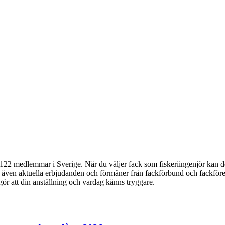
22 medlemmar i Sverige. När du väljer fack som fiskeriingenjör kan det
du även aktuella erbjudanden och förmåner från fackförbund och fackföre
 gör att din anställning och vardag känns tryggare.