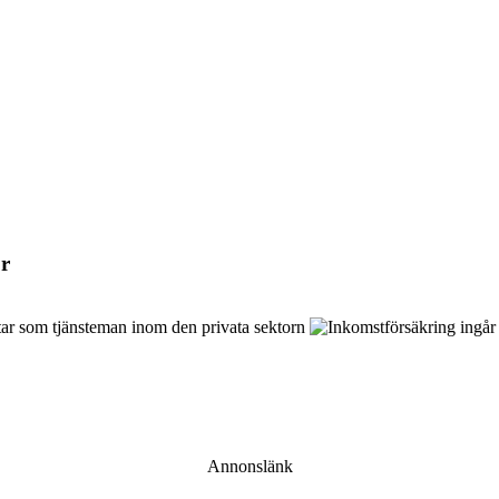
ör
Annonslänk