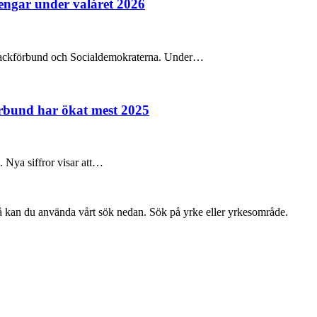
pengar under valåret 2026
na fackförbund och Socialdemokraterna. Under…
örbund har ökat mest 2025
e. Nya siffror visar att…
så kan du använda vårt sök nedan. Sök på yrke eller yrkesområde.