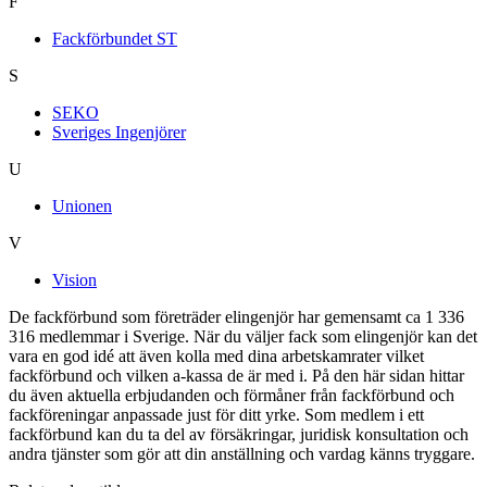
F
Fackförbundet ST
S
SEKO
Sveriges Ingenjörer
U
Unionen
V
Vision
De fackförbund som företräder elingenjör har gemensamt ca 1 336
316 medlemmar i Sverige. När du väljer fack som elingenjör kan det
vara en god idé att även kolla med dina arbetskamrater vilket
fackförbund och vilken a-kassa de är med i. På den här sidan hittar
du även aktuella erbjudanden och förmåner från fackförbund och
fackföreningar anpassade just för ditt yrke. Som medlem i ett
fackförbund kan du ta del av försäkringar, juridisk konsultation och
andra tjänster som gör att din anställning och vardag känns tryggare.