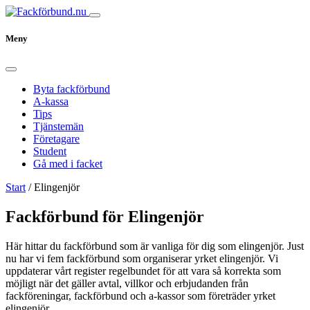
Meny
Byta fackförbund
A-kassa
Tips
Tjänstemän
Företagare
Student
Gå med i facket
Start
/
Elingenjör
Fackförbund för Elingenjör
Här hittar du fackförbund som är vanliga för dig som elingenjör. Just
nu har vi fem fackförbund som organiserar yrket elingenjör. Vi
uppdaterar vårt register regelbundet för att vara så korrekta som
möjligt när det gäller avtal, villkor och erbjudanden från
fackföreningar, fackförbund och a-kassor som företräder yrket
elingenjör.