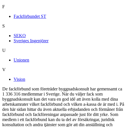
F
Fackförbundet ST
S
SEKO
Sveriges Ingenjörer
U
Unionen
V
Vision
De fackförbund som företräder byggnadskonsult har gemensamt ca
1 336 316 medlemmar i Sverige. När du väljer fack som
byggnadskonsult kan det vara en god idé att även kolla med dina
arbetskamrater vilket fackförbund och vilken a-kassa de är med i. På
den här sidan hittar du även aktuella erbjudanden och förmåner från
fackförbund och fackföreningar anpassade just för ditt yrke. Som
medlem i ett fackförbund kan du ta del av försäkringar, juridisk
konsultation och andra tjänster som gör att din anställning och