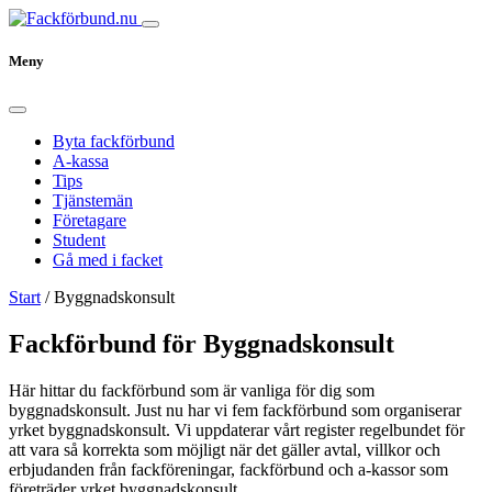
Meny
Byta fackförbund
A-kassa
Tips
Tjänstemän
Företagare
Student
Gå med i facket
Start
/
Byggnadskonsult
Fackförbund för Byggnadskonsult
Här hittar du fackförbund som är vanliga för dig som
byggnadskonsult. Just nu har vi fem fackförbund som organiserar
yrket byggnadskonsult. Vi uppdaterar vårt register regelbundet för
att vara så korrekta som möjligt när det gäller avtal, villkor och
erbjudanden från fackföreningar, fackförbund och a-kassor som
företräder yrket byggnadskonsult.