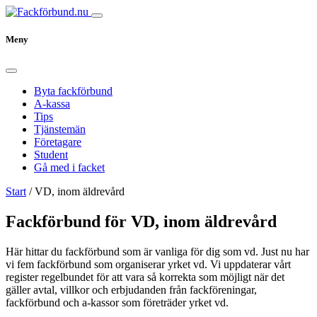
Meny
Byta fackförbund
A-kassa
Tips
Tjänstemän
Företagare
Student
Gå med i facket
Start
/
VD, inom äldrevård
Fackförbund för VD, inom äldrevård
Här hittar du fackförbund som är vanliga för dig som vd. Just nu har
vi fem fackförbund som organiserar yrket vd. Vi uppdaterar vårt
register regelbundet för att vara så korrekta som möjligt när det
gäller avtal, villkor och erbjudanden från fackföreningar,
fackförbund och a-kassor som företräder yrket vd.