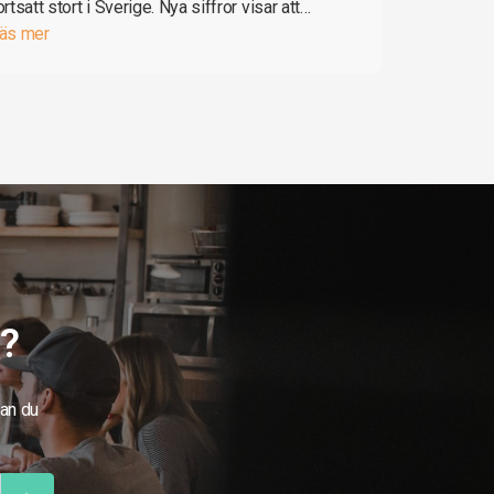
ortsatt stort i Sverige. Nya siffror visar att…
äs mer
g?
kan du