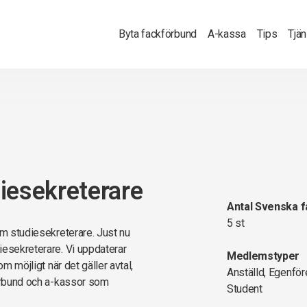
Byta fackförbund
A-kassa
Tips
Tjä
iesekreterare
Antal Svenska 
5 st
om studiesekreterare. Just nu
iesekreterare. Vi uppdaterar
Medlemstyper
m möjligt när det gäller avtal,
Anställd, Egenför
förbund och a-kassor som
Student