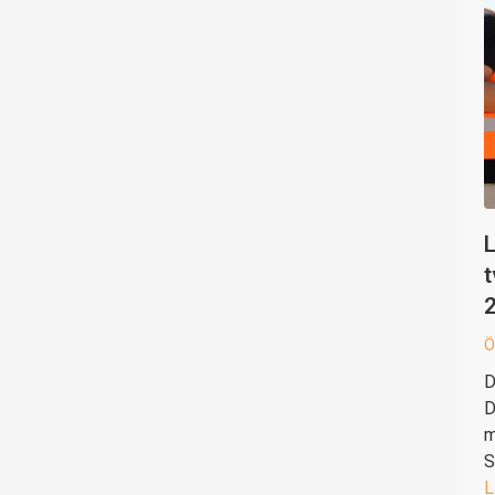
L
t
Ö
D
D
m
S
L