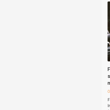
F
s
Ö
F
I