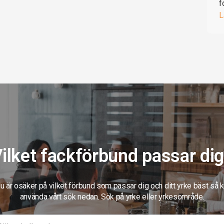
f
L
ilket fackförbund passar di
 är osäker på vilket förbund som passar dig och ditt yrke bäst så 
använda vårt sök nedan. Sök på yrke eller yrkesområde.