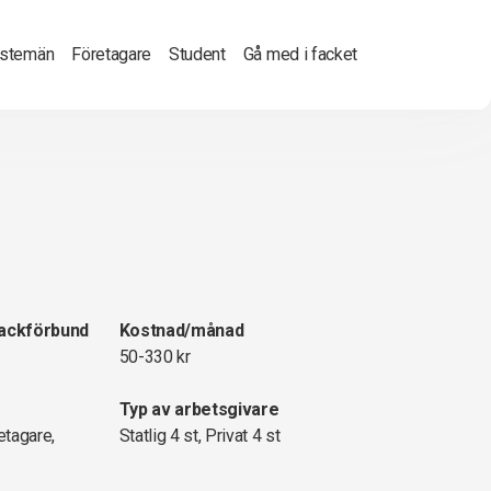
nstemän
Företagare
Student
Gå med i facket
fackförbund
Kostnad/månad
50-330 kr
Typ av arbetsgivare
etagare,
Statlig 4 st, Privat 4 st