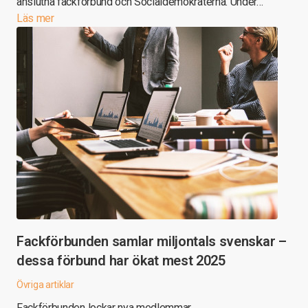
anslutna fackförbund och Socialdemokraterna. Under…
Läs mer
Fackförbunden samlar miljontals svenskar –
dessa förbund har ökat mest 2025
Övriga artiklar
Fackförbunden lockar nya medlemmar