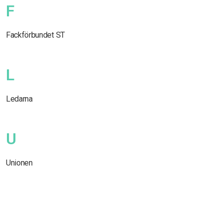
F
Fackförbundet ST
L
Ledarna
U
Unionen