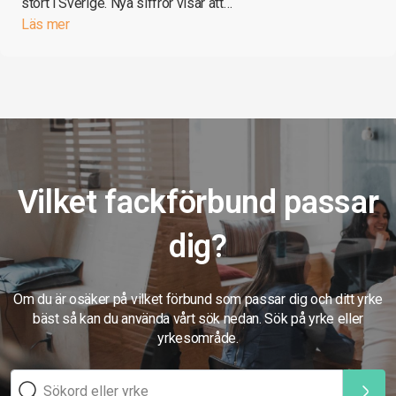
stort i Sverige. Nya siffror visar att…
Läs mer
Vilket fackförbund passar
dig?
Om du är osäker på vilket förbund som passar dig och ditt yrke
bäst så kan du använda vårt sök nedan. Sök på yrke eller
yrkesområde.