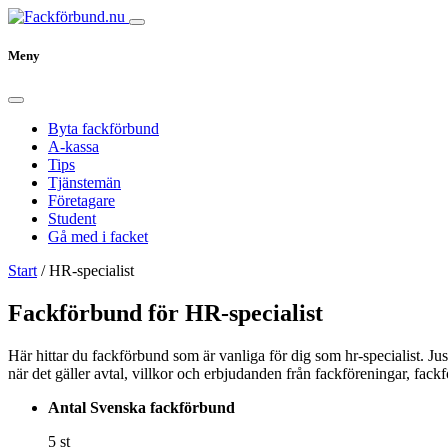
Meny
Byta fackförbund
A-kassa
Tips
Tjänstemän
Företagare
Student
Gå med i facket
Start
/
HR-specialist
Fackförbund för HR-specialist
Här hittar du fackförbund som är vanliga för dig som hr-specialist. Jus
när det gäller avtal, villkor och erbjudanden från fackföreningar, fack
Antal Svenska fackförbund
5 st