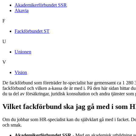
Akademikerförbundet SSR
Akavia
F
Fackförbundet ST
U
Unionen
V
Vision
De fackförbund som företräder hr-specialist har gemensamt ca 1 280 3
fackförbund och vilken a-kassa de är med i. På den här sidan hittar 
du ta del av försäkringar, juridisk konsultation och andra tjänster som
Vilket fackförbund ska jag gå med i som H
Om du jobbar som HR-specialist kan du självklart gå med i facket. De
och smak.
Akademikerförbundet SSR
- Med en akademisk utbildning s