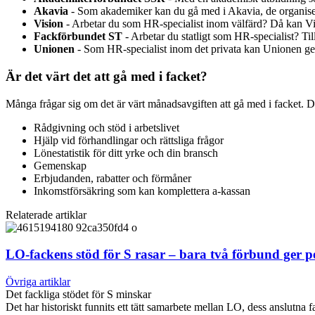
Akavia
- Som akademiker kan du gå med i Akavia, de organis
Vision
- Arbetar du som HR-specialist inom välfärd? Då kan Vi
Fackförbundet ST
- Arbetar du statligt som HR-specialist? Til
Unionen
- Som HR-specialist inom det privata kan Unionen ge 
Är det värt det att gå med i facket?
Många frågar sig om det är värt månadsavgiften att gå med i facket. D
Rådgivning och stöd i arbetslivet
Hjälp vid förhandlingar och rättsliga frågor
Lönestatistik för ditt yrke och din bransch
Gemenskap
Erbjudanden, rabatter och förmåner
Inkomstförsäkring som kan komplettera a-kassan
Relaterade artiklar
LO-fackens stöd för S rasar – bara två förbund ger 
Övriga artiklar
Det fackliga stödet för S minskar
Det har historiskt funnits ett tätt samarbete mellan LO, dess anslut