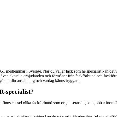
51 medlemmar i Sverige. När du väljer fack som hr-specialist kan det va
du även aktuella erbjudanden och förmåner från fackförbund och fackföre
 gör att din anställning och vardag känns tryggare.
R-specialist?
t finns en rad olika fackförbund som organiserar dig som jobbar inom H
om personalvetare i ryggen kan du gå med i Akademikerförbundet SSR