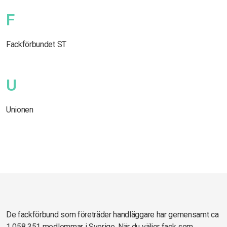
F
Fackförbundet ST
U
Unionen
De fackförbund som företräder handläggare har gemensamt ca
1 058 351 medlemmar i Sverige. När du väljer fack som