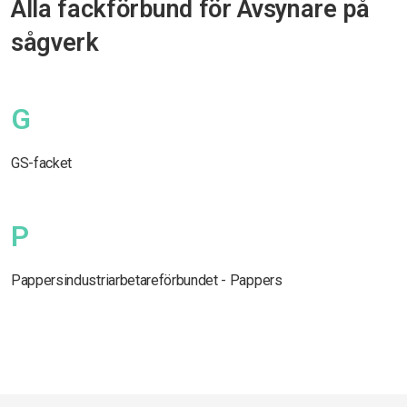
Alla fackförbund för Avsynare på
sågverk
G
GS-facket
P
Pappersindustriarbetareförbundet - Pappers