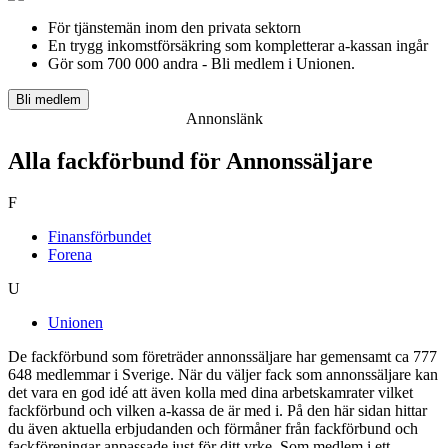
För tjänstemän inom den privata sektorn
En trygg inkomst­försäkring som kompletterar a-kassan ingår
Gör som 700 000 andra - Bli medlem i Unionen.
Bli medlem
Annonslänk
Alla fackförbund för Annonssäljare
F
Finansförbundet
Forena
U
Unionen
De fackförbund som företräder annonssäljare har gemensamt ca 777
648 medlemmar i Sverige. När du väljer fack som annonssäljare kan
det vara en god idé att även kolla med dina arbetskamrater vilket
fackförbund och vilken a-kassa de är med i. På den här sidan hittar
du även aktuella erbjudanden och förmåner från fackförbund och
fackföreningar anpassade just för ditt yrke. Som medlem i ett