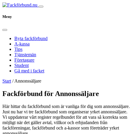
Meny
Byta fackförbund
A-kassa
Tips
Tjänstemän
Företagare
Student
Gå med i facket
Start
/
Annonssäljare
Fackförbund för Annonssäljare
Här hittar du fackförbund som är vanliga för dig som annonssäljare.
Just nu har vi tre fackförbund som organiserar yrket annonssäljare.
Vi uppdaterar vårt register regelbundet för att vara så korrekta som
möjligt när det gäller avtal, villkor och erbjudanden från
fackföreningar, fackförbund och a-kassor som företräder yrket
annonssäljare.