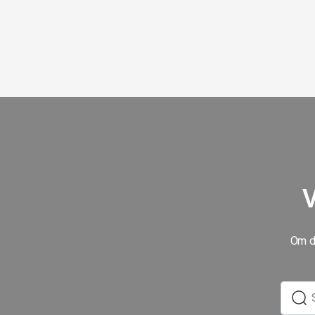
V
Om du