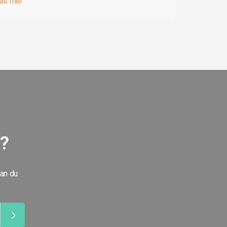
äs mer
g?
kan du