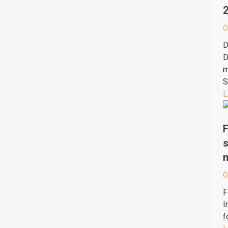
Ö
D
D
m
S
L
F
s
Ö
F
I
f