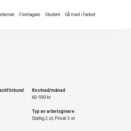
nstemän
Företagare
Student
Gå med i facket
fackförbund
Kostnad/månad
60-590 kr
Typ av arbetsgivare
Statlig 2 st, Privat 3 st