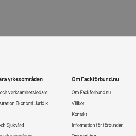
ära yrkesområden
Om Fackförbund.nu
 och verksamhetsledare
Om Fackförbund.nu
tration Ekonomi Juridik
Villkor
Kontakt
och Sjukvård
Information för förbunden