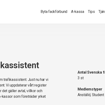
Byta fackförbund
A-kassa
Tips
Tjä
ikassistent
Antal Svenska 
3 st
m trafikassistent. Just nu har vi
nt. Vi uppdaterar vårt register
Medlemstyper
det gäller avtal, villkor och
Anställd, Student
a-kassor som företräder yrket