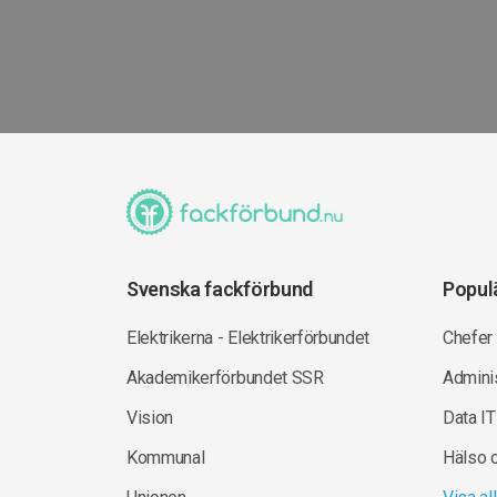
Svenska fackförbund
Popul
Elektrikerna - Elektrikerförbundet
Chefer
Akademikerförbundet SSR
Adminis
Vision
Data IT
Kommunal
Hälso 