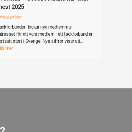
mest 2025
vriga artiklar
ackförbunden lockar nya medlemmar
ntresset för att vara medlem i ett fackförbund är
ortsatt stort i Sverige. Nya siffror visar att…
äs mer
g?