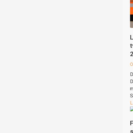
L
t
Ö
D
D
m
S
L
F
s