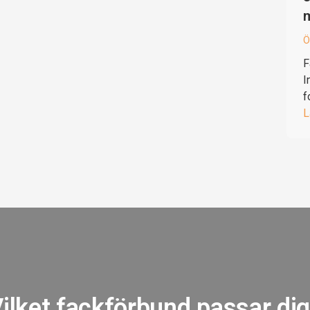
Ö
F
I
f
L
ilket fackförbund passar di