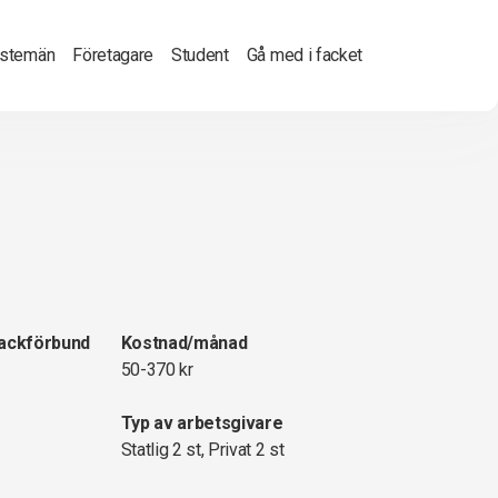
nstemän
Företagare
Student
Gå med i facket
fackförbund
Kostnad/månad
50-370 kr
Typ av arbetsgivare
Statlig 2 st, Privat 2 st