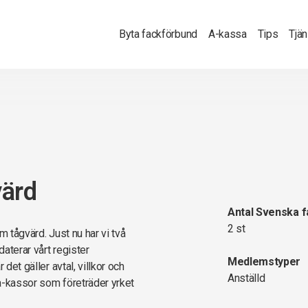
Byta fackförbund
A-kassa
Tips
Tjä
värd
Antal Svenska 
2 st
m tågvärd. Just nu har vi två
aterar vårt register
Medlemstyper
det gäller avtal, villkor och
Anställd
a-kassor som företräder yrket