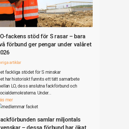
O-fackens stöd för S rasar – bara
vå förbund ger pengar under valåret
2026
vriga artiklar
et fackliga stödet för S minskar
et har historiskt funnits ett tätt samarbete
ellan LO, dess anslutna fackförbund och
ocialdemokraterna. Under…
äs mer
ackförbunden samlar miljontals
venskar – dessa förbund har ökat