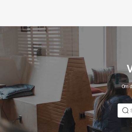
V
Om du