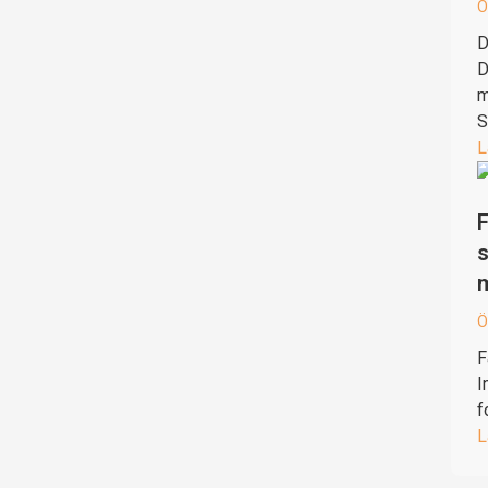
Ö
D
D
m
S
L
F
s
Ö
F
I
f
L