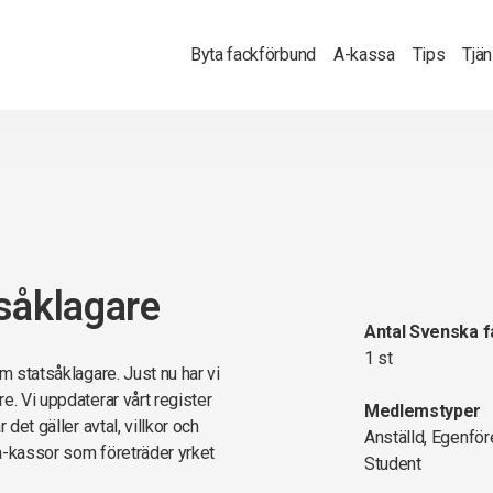
Byta fackförbund
A-kassa
Tips
Tjä
såklagare
Antal Svenska 
1 st
m statsåklagare. Just nu har vi
e. Vi uppdaterar vårt register
Medlemstyper
det gäller avtal, villkor och
Anställd, Egenför
a-kassor som företräder yrket
Student