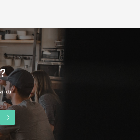
g?
kan du