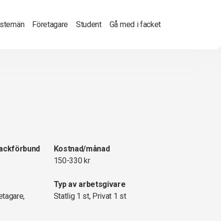
nstemän
Företagare
Student
Gå med i facket
fackförbund
Kostnad/månad
150-330 kr
Typ av arbetsgivare
etagare,
Statlig 1 st, Privat 1 st