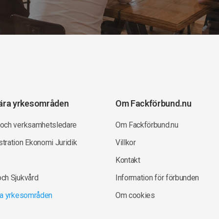
ära yrkesområden
Om Fackförbund.nu
 och verksamhetsledare
Om Fackförbund.nu
tration Ekonomi Juridik
Villkor
Kontakt
och Sjukvård
Information för förbunden
lla yrkesområden
Om cookies