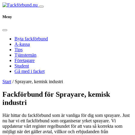
Meny
Byta fackförbund
A-kassa
Tips
Tjänstemän
Företagare
Student
Gå med i facket
Start
/
Sprayare, kemisk industri
Fackförbund för Sprayare, kemisk
industri
Här hittar du fackförbund som är vanliga för dig som sprayare. Just
nu har vi ett fackförbund som organiserar yrket sprayare. Vi
uppdaterar vårt register regelbundet för att vara så korrekta som
möjligt när det gäller avtal, villkor och erbjudanden från