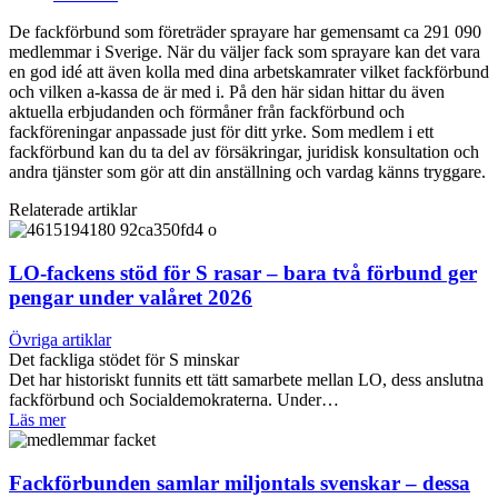
De fackförbund som företräder sprayare har gemensamt ca 291 090
medlemmar i Sverige. När du väljer fack som sprayare kan det vara
en god idé att även kolla med dina arbetskamrater vilket fackförbund
och vilken a-kassa de är med i. På den här sidan hittar du även
aktuella erbjudanden och förmåner från fackförbund och
fackföreningar anpassade just för ditt yrke. Som medlem i ett
fackförbund kan du ta del av försäkringar, juridisk konsultation och
andra tjänster som gör att din anställning och vardag känns tryggare.
Relaterade artiklar
LO-fackens stöd för S rasar – bara två förbund ger
pengar under valåret 2026
Övriga artiklar
Det fackliga stödet för S minskar
Det har historiskt funnits ett tätt samarbete mellan LO, dess anslutna
fackförbund och Socialdemokraterna. Under…
Läs mer
Fackförbunden samlar miljontals svenskar – dessa