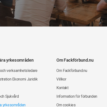
ära yrkesområden
Om Fackförbund.nu
 och verksamhetsledare
Om Fackförbund.nu
tration Ekonomi Juridik
Villkor
Kontakt
och Sjukvård
Information för förbunden
lla yrkesområden
Om cookies