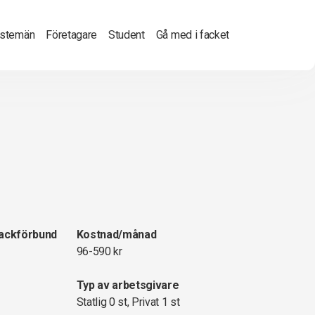
nstemän
Företagare
Student
Gå med i facket
fackförbund
Kostnad/månad
96-590 kr
Typ av arbetsgivare
Statlig 0 st, Privat 1 st