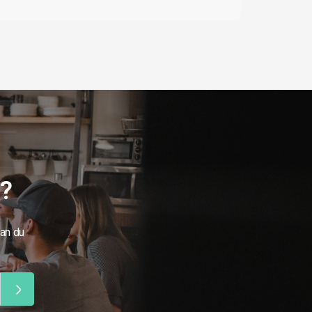
g?
kan du