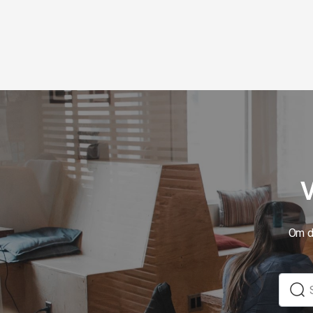
V
Om du