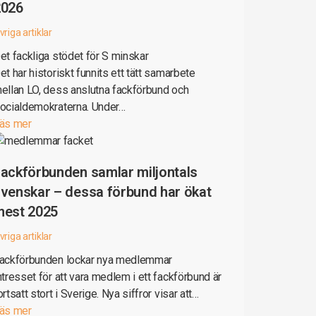
2026
vriga artiklar
et fackliga stödet för S minskar
et har historiskt funnits ett tätt samarbete
ellan LO, dess anslutna fackförbund och
ocialdemokraterna. Under…
äs mer
ackförbunden samlar miljontals
venskar – dessa förbund har ökat
mest 2025
vriga artiklar
ackförbunden lockar nya medlemmar
ntresset för att vara medlem i ett fackförbund är
ortsatt stort i Sverige. Nya siffror visar att…
äs mer