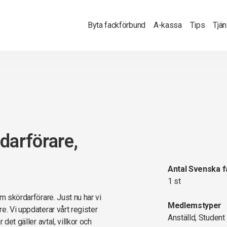
Byta fackförbund
A-kassa
Tips
Tjä
darförare,
Antal Svenska 
1 st
m skördarförare. Just nu har vi
Medlemstyper
e. Vi uppdaterar vårt register
Anställd, Student
det gäller avtal, villkor och