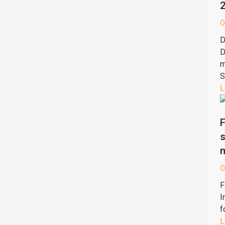
Ö
D
D
m
S
L
F
s
Ö
F
I
f
L