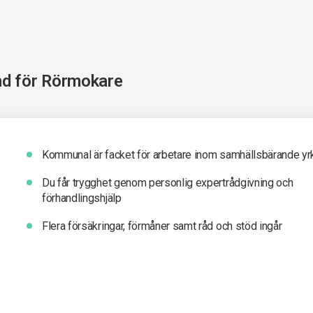
nd för
Rörmokare
Kommunal är facket för arbetare inom samhällsbärande yr
Du får t
rygghet genom personlig expertrådgivning och
förhandlingshjälp
Flera försäkringar, förmåner samt råd och stöd ingår