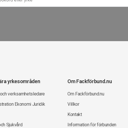
ära yrkesområden
Om Fackförbund.nu
 och verksamhetsledare
Om Fackförbund.nu
tration Ekonomi Juridik
Villkor
Kontakt
och Sjukvård
Information för förbunden