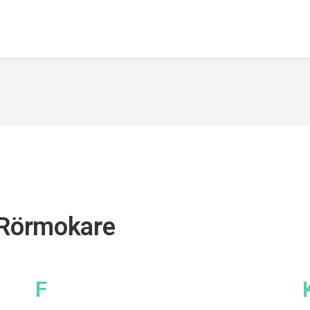
 Rörmokare
F