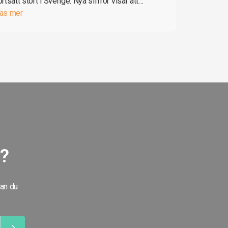
ortsatt stort i Sverige. Nya siffror visar att…
äs mer
g?
kan du