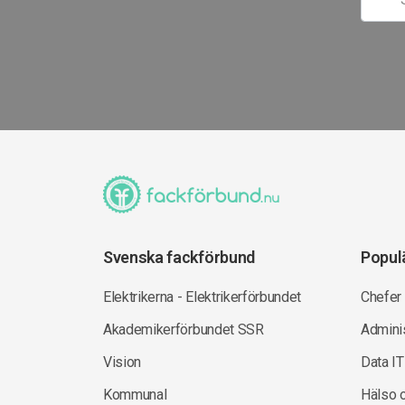
Svenska fackförbund
Popul
Elektrikerna - Elektrikerförbundet
Chefer
Akademikerförbundet SSR
Adminis
Vision
Data IT
Kommunal
Hälso 