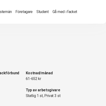
nstemän
Företagare
Student
Gå med i facket
fackförbund
Kostnad/månad
61-652 kr
Typ av arbetsgivare
Statlig 1 st, Privat 3 st