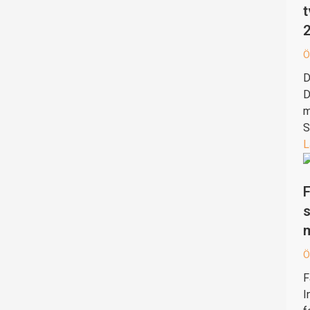
t
Ö
D
D
m
S
L
F
s
Ö
F
I