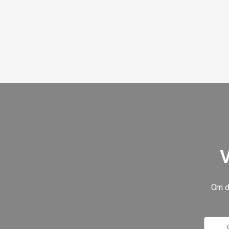
V
Om du