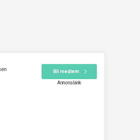
ken
Bli medlem
Annonslänk