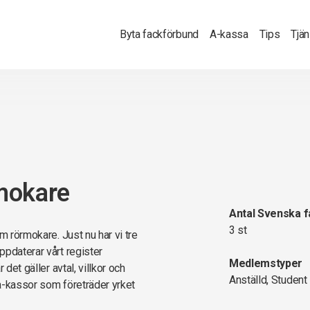
Byta fackförbund
A-kassa
Tips
Tjä
mokare
Antal Svenska 
3 st
m rörmokare. Just nu har vi tre
ppdaterar vårt register
Medlemstyper
det gäller avtal, villkor och
Anställd, Student
a-kassor som företräder yrket