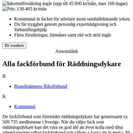
Kommunal är facket för arbetare inom samhällsbärande yrken
Du får t
rygghet genom personlig expertrådgivning och
förhandlingshjälp
Flera försäkringar, förmåner samt råd och stöd ingår
Bli medlem
Annonslänk
Alla fackförbund för Räddningsdykare
B
Brandmännens Riksförbund
K
Kommunal
De fackförbund som företräder räddningsdykare har gemensamt ca
509 735 medlemmar i Sverige. När du väljer fack som
räddningsdykare kan det vara en god idé att även kolla med dina
arbetskamrater vilket fackförbund och vilken a-kassa de är med i. På