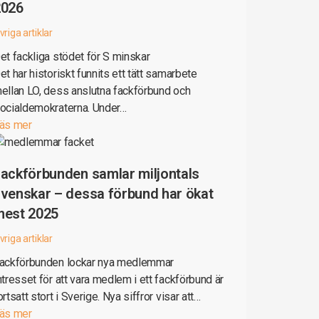
2026
vriga artiklar
et fackliga stödet för S minskar
et har historiskt funnits ett tätt samarbete
ellan LO, dess anslutna fackförbund och
ocialdemokraterna. Under…
äs mer
ackförbunden samlar miljontals
venskar – dessa förbund har ökat
mest 2025
vriga artiklar
ackförbunden lockar nya medlemmar
ntresset för att vara medlem i ett fackförbund är
ortsatt stort i Sverige. Nya siffror visar att…
äs mer