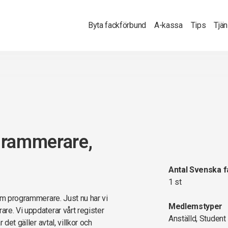
Byta fackförbund
A-kassa
Tips
Tjä
grammerare,
Antal Svenska 
1 st
om programmerare. Just nu har vi
Medlemstyper
re. Vi uppdaterar vårt register
Anställd, Student
det gäller avtal, villkor och