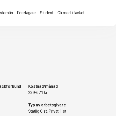
nstemän
Företagare
Student
Gå med i facket
fackförbund
Kostnad/månad
239-671 kr
Typ av arbetsgivare
Statlig 0 st, Privat 1 st