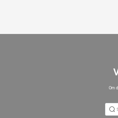
V
Om du