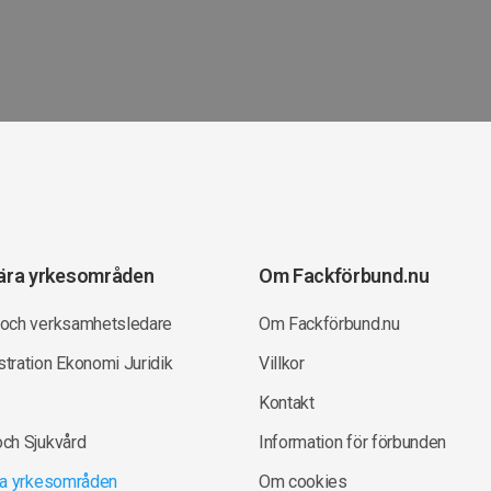
ära yrkesområden
Om Fackförbund.nu
 och verksamhetsledare
Om Fackförbund.nu
tration Ekonomi Juridik
Villkor
Kontakt
och Sjukvård
Information för förbunden
lla yrkesområden
Om cookies