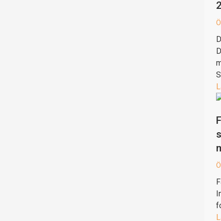
Ö
D
D
m
S
L
F
s
Ö
F
I
f
L