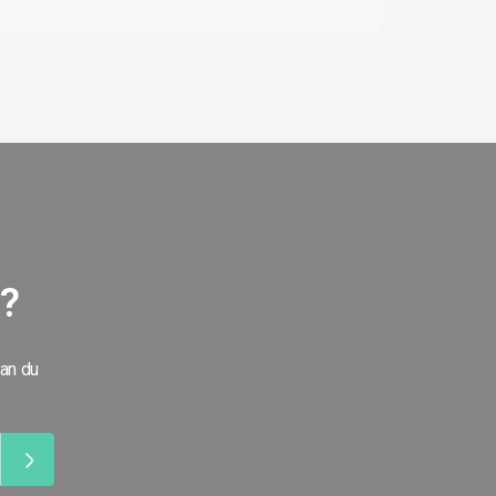
g?
kan du