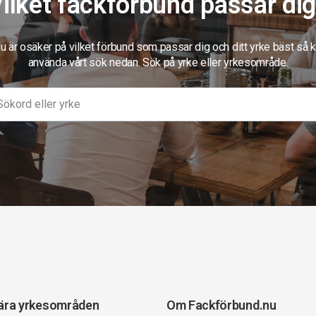
ilket fackförbund passar di
 är osäker på vilket förbund som passar dig och ditt yrke bäst så 
använda vårt sök nedan. Sök på yrke eller yrkesområde.
ära yrkesområden
Om Fackförbund.nu