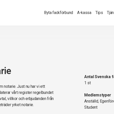
Byta fackförbund
A-kassa
Tips
Tjä
rie
Antal Svenska 
1 st
 notarie. Just nu har vi ett
aterar vårt register regelbundet
Medlemstyper
vtal, villkor och erbjudanden från
Anställd, Egenför
räder yrket notarie.
Student