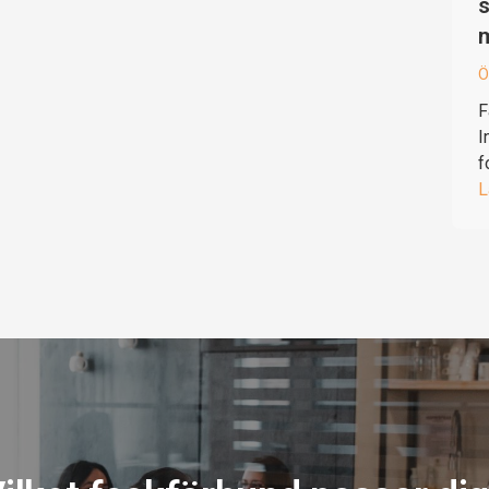
s
Ö
F
I
f
L