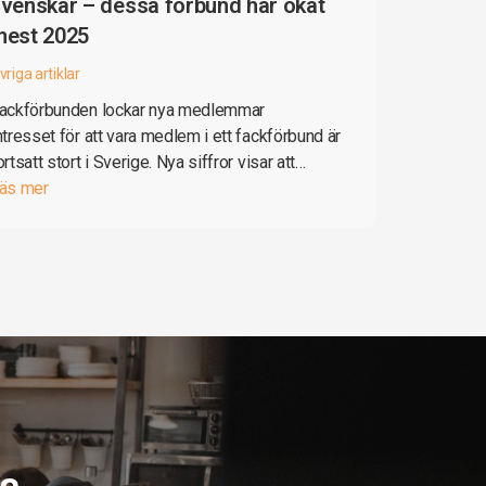
venskar – dessa förbund har ökat
mest 2025
vriga artiklar
ackförbunden lockar nya medlemmar
ntresset för att vara medlem i ett fackförbund är
ortsatt stort i Sverige. Nya siffror visar att…
äs mer