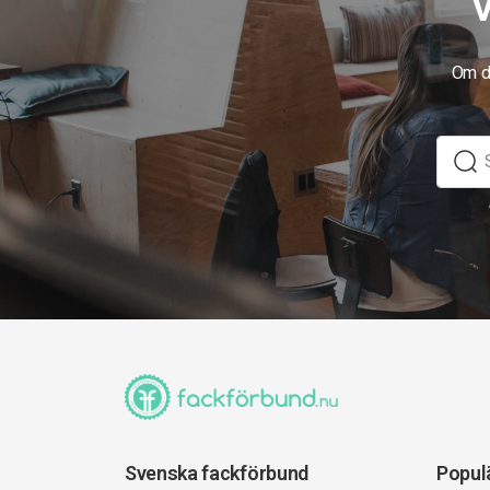
V
Om du
Svenska fackförbund
Popul