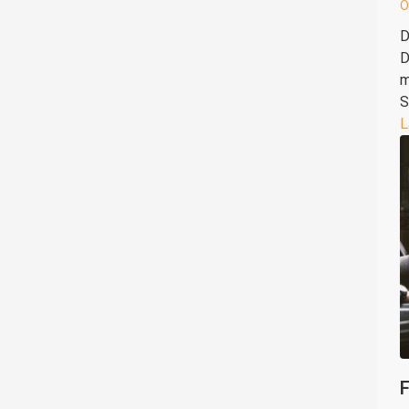
Ö
D
D
m
S
L
F