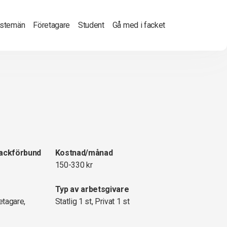
nstemän
Företagare
Student
Gå med i facket
fackförbund
Kostnad/månad
150-330 kr
Typ av arbetsgivare
etagare,
Statlig 1 st, Privat 1 st