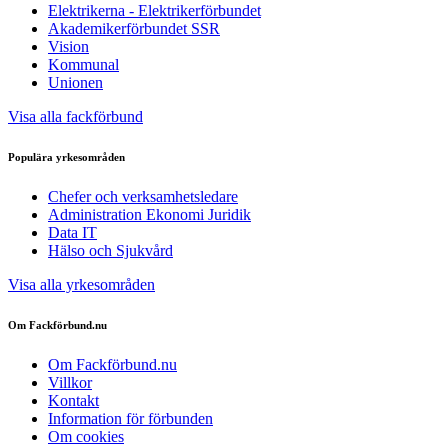
Elektrikerna - Elektrikerförbundet
Akademikerförbundet SSR
Vision
Kommunal
Unionen
Visa alla fackförbund
Populära yrkesområden
Chefer och verksamhetsledare
Administration Ekonomi Juridik
Data IT
Hälso och Sjukvård
Visa alla yrkesområden
Om Fackförbund.nu
Om Fackförbund.nu
Villkor
Kontakt
Information för förbunden
Om cookies