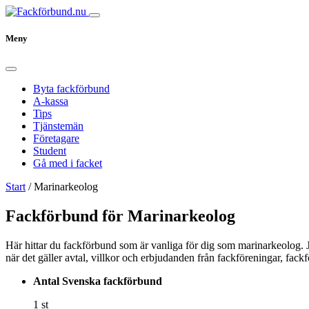
Meny
Byta fackförbund
A-kassa
Tips
Tjänstemän
Företagare
Student
Gå med i facket
Start
/
Marinarkeolog
Fackförbund för Marinarkeolog
Här hittar du fackförbund som är vanliga för dig som marinarkeolog. Ju
när det gäller avtal, villkor och erbjudanden från fackföreningar, fac
Antal Svenska fackförbund
1 st