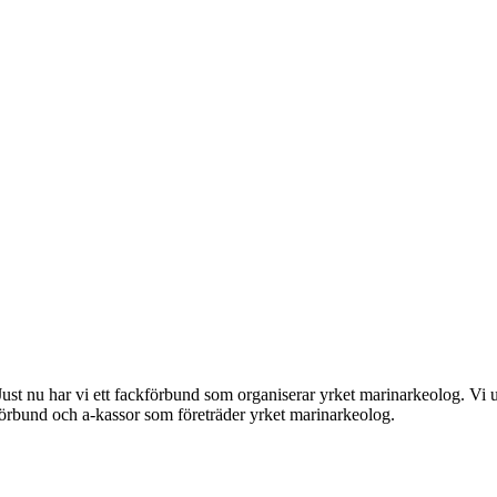
st nu har vi ett fackförbund som organiserar yrket marinarkeolog. Vi up
kförbund och a-kassor som företräder yrket marinarkeolog.