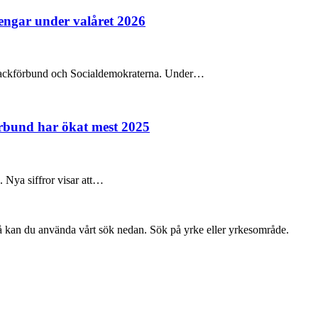
pengar under valåret 2026
na fackförbund och Socialdemokraterna. Under…
örbund har ökat mest 2025
e. Nya siffror visar att…
så kan du använda vårt sök nedan. Sök på yrke eller yrkesområde.