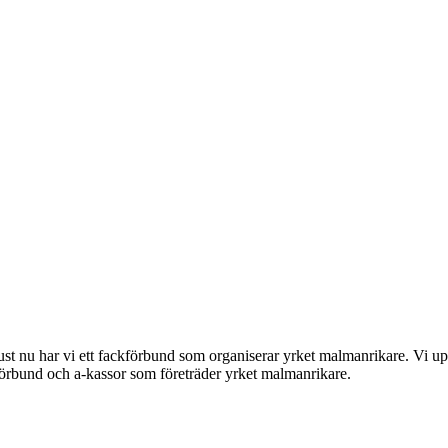
t nu har vi ett fackförbund som organiserar yrket malmanrikare. Vi uppd
kförbund och a-kassor som företräder yrket malmanrikare.