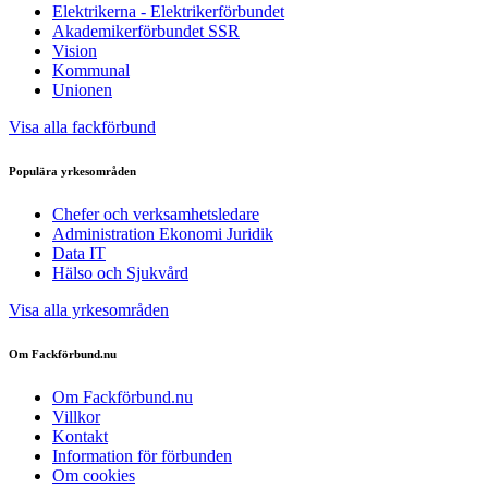
Elektrikerna - Elektrikerförbundet
Akademikerförbundet SSR
Vision
Kommunal
Unionen
Visa alla fackförbund
Populära yrkesområden
Chefer och verksamhetsledare
Administration Ekonomi Juridik
Data IT
Hälso och Sjukvård
Visa alla yrkesområden
Om Fackförbund.nu
Om Fackförbund.nu
Villkor
Kontakt
Information för förbunden
Om cookies