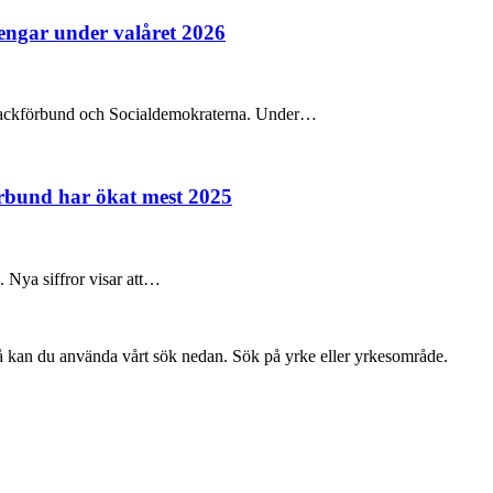
pengar under valåret 2026
na fackförbund och Socialdemokraterna. Under…
örbund har ökat mest 2025
e. Nya siffror visar att…
så kan du använda vårt sök nedan. Sök på yrke eller yrkesområde.