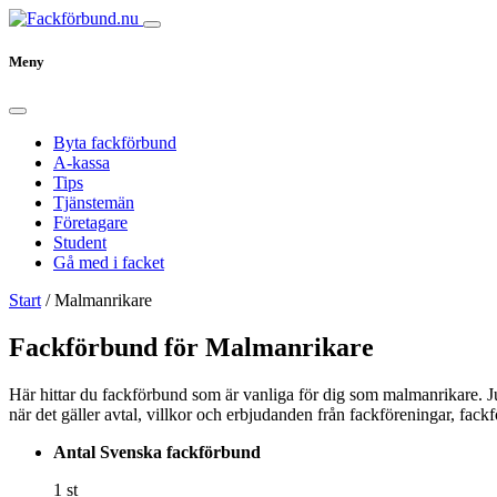
Meny
Byta fackförbund
A-kassa
Tips
Tjänstemän
Företagare
Student
Gå med i facket
Start
/
Malmanrikare
Fackförbund för Malmanrikare
Här hittar du fackförbund som är vanliga för dig som malmanrikare. Jus
när det gäller avtal, villkor och erbjudanden från fackföreningar, fac
Antal Svenska fackförbund
1 st