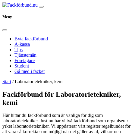
Meny
Byta fackförbund
A-kassa
Tips
Tjänstemän
Företagare
Student
Gå med i facket
Start
/
Laboratorietekniker, kemi
Fackförbund för Laboratorietekniker,
kemi
Här hittar du fackförbund som är vanliga för dig som
laboratorietekniker. Just nu har vi två fackförbund som organiserar
yrket laboratorietekniker. Vi uppdaterar vårt register regelbundet för
att vara så korrekta som möjligt när det gäller avtal, villkor och