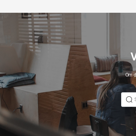
V
Om du