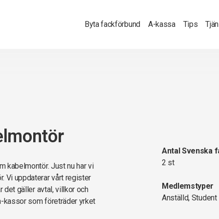
Byta fackförbund
A-kassa
Tips
Tjä
elmontör
Antal Svenska 
2 st
om kabelmontör. Just nu har vi
 Vi uppdaterar vårt register
Medlemstyper
det gäller avtal, villkor och
Anställd, Student
a-kassor som företräder yrket