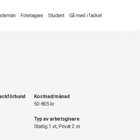
nstemän
Företagare
Student
Gå med i facket
fackförbund
Kostnad/månad
50-805 kr
Typ av arbetsgivare
Statlig 1 st, Privat 2 st