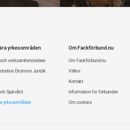
ära yrkesområden
Om Fackförbund.nu
 och verksamhetsledare
Om Fackförbund.nu
tration Ekonomi Juridik
Villkor
Kontakt
och Sjukvård
Information för förbunden
lla yrkesområden
Om cookies