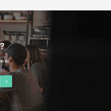
g?
kan du