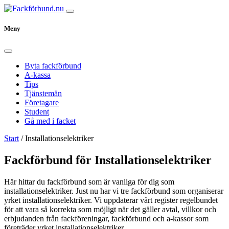
Meny
Byta fackförbund
A-kassa
Tips
Tjänstemän
Företagare
Student
Gå med i facket
Start
/
Installationselektriker
Fackförbund för Installationselektriker
Här hittar du fackförbund som är vanliga för dig som
installationselektriker. Just nu har vi tre fackförbund som organiserar
yrket installationselektriker. Vi uppdaterar vårt register regelbundet
för att vara så korrekta som möjligt när det gäller avtal, villkor och
erbjudanden från fackföreningar, fackförbund och a-kassor som
företräder yrket installationselektriker.