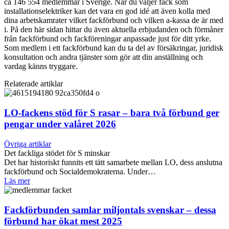
ca 146 554 medlemmar i Sverige. När du väljer fack som
installationselektriker kan det vara en god idé att även kolla med
dina arbetskamrater vilket fackförbund och vilken a-kassa de är med
i. På den här sidan hittar du även aktuella erbjudanden och förmåner
från fackförbund och fackföreningar anpassade just för ditt yrke.
Som medlem i ett fackförbund kan du ta del av försäkringar, juridisk
konsultation och andra tjänster som gör att din anställning och
vardag känns tryggare.
Relaterade artiklar
LO-fackens stöd för S rasar – bara två förbund ger
pengar under valåret 2026
Övriga artiklar
Det fackliga stödet för S minskar
Det har historiskt funnits ett tätt samarbete mellan LO, dess anslutna
fackförbund och Socialdemokraterna. Under…
Läs mer
Fackförbunden samlar miljontals svenskar – dessa
förbund har ökat mest 2025