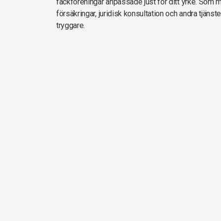
fackföreningar anpassade just för ditt yrke. Som m
försäkringar, juridisk konsultation och andra tjäns
tryggare.