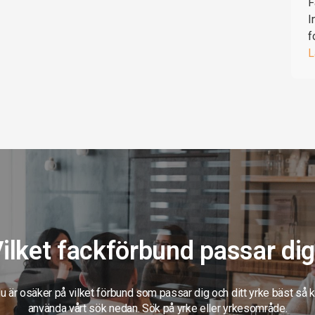
F
I
f
L
ilket fackförbund passar di
 är osäker på vilket förbund som passar dig och ditt yrke bäst så 
använda vårt sök nedan. Sök på yrke eller yrkesområde.