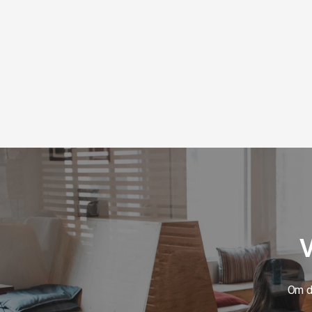
V
Om du