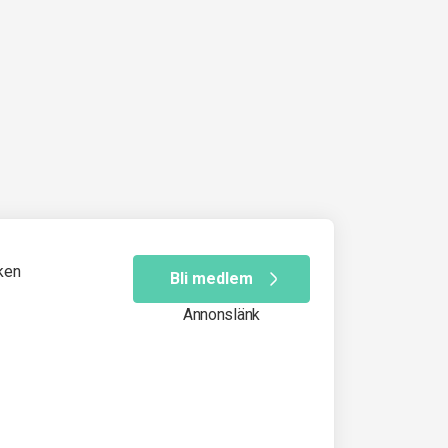
ken
Bli medlem
Annonslänk