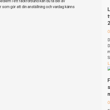
edlem i ett fackförbund kan du ta del av
ter som gör att din anställning och vardag känns
L
t
Ö
D
D
m
S
L
F
s
Ö