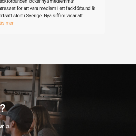
ackförbunden lockar nya medlemmar
ntresset för att vara medlem i ett fackförbund är
ortsatt stort i Sverige. Nya siffror visar att…
äs mer
g?
kan du