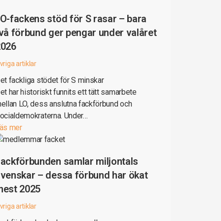
O-fackens stöd för S rasar – bara
vå förbund ger pengar under valåret
2026
vriga artiklar
et fackliga stödet för S minskar
et har historiskt funnits ett tätt samarbete
ellan LO, dess anslutna fackförbund och
ocialdemokraterna. Under…
äs mer
ackförbunden samlar miljontals
venskar – dessa förbund har ökat
mest 2025
vriga artiklar