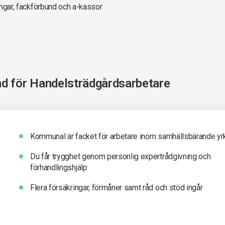
ningar, fackförbund och a-kassor
nd för
Handelsträdgårdsarbetare
Kommunal är facket för arbetare inom samhällsbärande yr
Du får t
rygghet genom personlig expertrådgivning och
förhandlingshjälp
Flera försäkringar, förmåner samt råd och stöd ingår