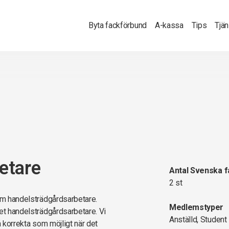
Byta fackförbund
A-kassa
Tips
Tjä
etare
Antal Svenska 
2 st
som handelsträdgårdsarbetare.
Medlemstyper
ket handelsträdgårdsarbetare. Vi
Anställd, Student
å korrekta som möjligt när det