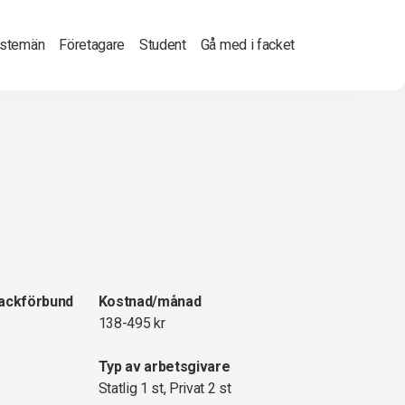
nstemän
Företagare
Student
Gå med i facket
fackförbund
Kostnad/månad
138-495 kr
Typ av arbetsgivare
Statlig 1 st, Privat 2 st