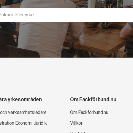
ära yrkesområden
Om Fackförbund.nu
 och verksamhetsledare
Om Fackförbund.nu
tration Ekonomi Juridik
Villkor