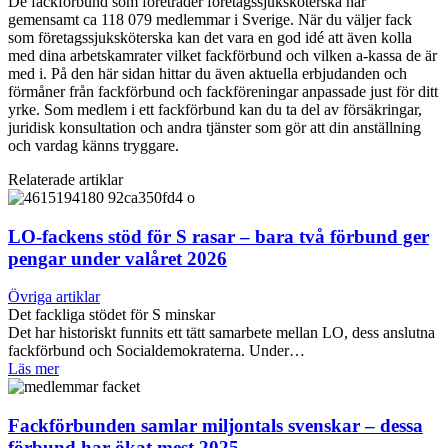
De fackförbund som företräder företagssjuksköterska har
gemensamt ca 118 079 medlemmar i Sverige. När du väljer fack
som företagssjuksköterska kan det vara en god idé att även kolla
med dina arbetskamrater vilket fackförbund och vilken a-kassa de är
med i. På den här sidan hittar du även aktuella erbjudanden och
förmåner från fackförbund och fackföreningar anpassade just för ditt
yrke. Som medlem i ett fackförbund kan du ta del av försäkringar,
juridisk konsultation och andra tjänster som gör att din anställning
och vardag känns tryggare.
Relaterade artiklar
LO-fackens stöd för S rasar – bara två förbund ger
pengar under valåret 2026
Övriga artiklar
Det fackliga stödet för S minskar
Det har historiskt funnits ett tätt samarbete mellan LO, dess anslutna
fackförbund och Socialdemokraterna. Under…
Läs mer
Fackförbunden samlar miljontals svenskar – dessa
förbund har ökat mest 2025