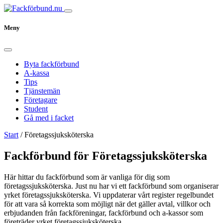
Meny
Byta fackförbund
A-kassa
Tips
Tjänstemän
Företagare
Student
Gå med i facket
Start
/
Företagssjuksköterska
Fackförbund för Företagssjuksköterska
Här hittar du fackförbund som är vanliga för dig som
företagssjuksköterska. Just nu har vi ett fackförbund som organiserar
yrket företagssjuksköterska. Vi uppdaterar vårt register regelbundet
för att vara så korrekta som möjligt när det gäller avtal, villkor och
erbjudanden från fackföreningar, fackförbund och a-kassor som
företräder yrket företagssjuksköterska.